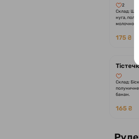
2
Склад: Шок
нуга, полун
молочного
175 ₴
Тістеч
Склад: Біск
полуничне 
банан.
165 ₴
Руле