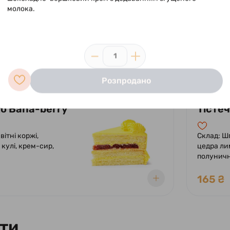
молока.
2
оладний бісквіт,
Склад: Ш
ичне кулі, ганаш із
карамель,
 шоколаду.
із молоч
1
175 ₴
Розпродано
ко Bana-berry
Тісте
вітні коржі,
Склад: Ш
кулі, крем-сир,
цедра ли
полуничн
165 ₴
ти