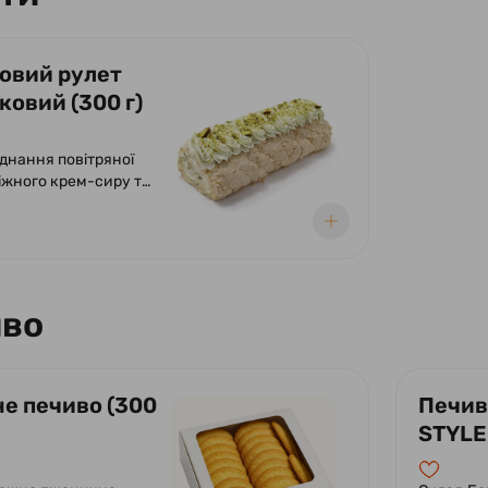
овий рулет
ковий (300 г)
днання повітряної
іжного крем-сиру та
ї пасти.
й крем-сиром та
.
во
е печиво (300
Печив
STYLE 