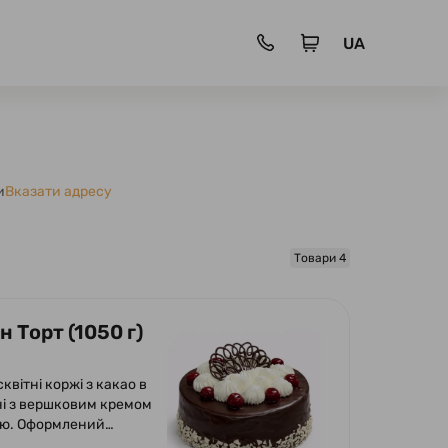
UA
и
Вказати адресу
Товари 4
 Торт (1050 г)
сквітні коржі з какао в
і з вершковим кремом
ею. Оформлений
ою глазур'ю, кремом з