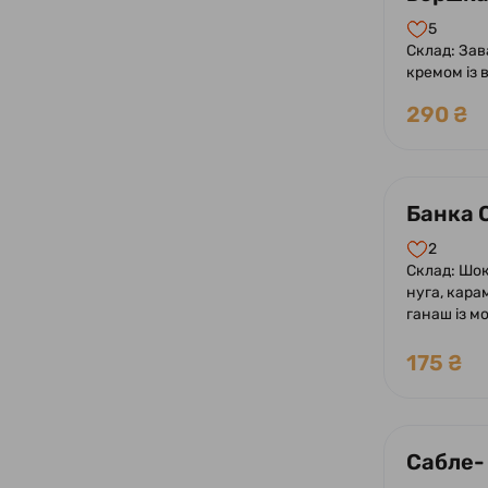
5
Склад: Зав
кремом із 
шоколадно
290 ₴
Банка 
2
Склад: Шок
нуга, кара
ганаш із м
175 ₴
Сабле-