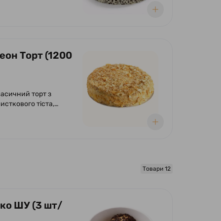
та вишнею.
еон Торт (1200
ласичний торт з
исткового тіста,
ровий, заварний крем.
Товари 12
ко ШУ (3 шт/