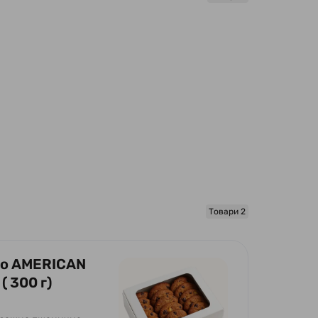
Товари 2
о AMERICAN
( 300 г)