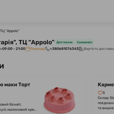
ТЦ “Appolo”
рія", ТЦ “Appolo”
Доставляє
Самовивіз
ти
09:00 - 21:00
Розклад
+380681076343
Вартість доставк
и
ю маки Торт
Кармен
5
Склад: Бі
поєднанн
овий бісквіт,
та вишн
кулі, малиновий крем
шоколадн