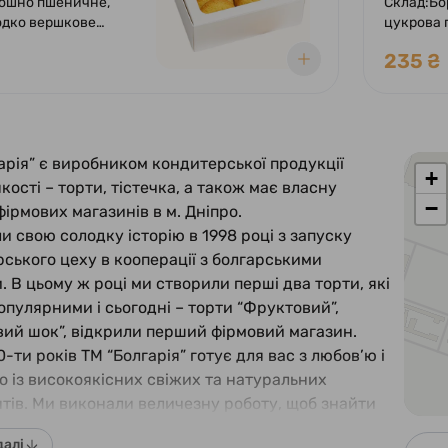
рошно пшеничне,
Склад:Бо
одко вершкове
цукрова 
кор пісок, лимон,
вершкове
235 ₴
ок), розпушувач,
клюква с
ь.
чорний, я
розчинна
сіль.
арія” є виробником кондитерської продукції
+
якості – торти, тістечка, а також має власну
−
ірмових магазинів в м. Дніпро.
и свою солодку історію в 1998 році з запуску
ського цеху в кооперації з болгарськими
. В цьому ж році ми створили перші два торти, які
опулярними і сьогодні – торти “Фруктовий”,
ий шок”, відкрили перший фірмовий магазин.
0-ти років ТМ “Болгарія” готує для вас з любов’ю і
 із високоякісних свіжих та натуральних
нтів. Ми виконали величезну роботу, щоб знайти
ьників сировини для своїх десертів, бо якість –
далі