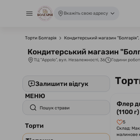
Вкажіть свою адресу
Торти Болгарія
Кондитерський магазин "Болгарія", 
Кондитерський магазин "Болга
ТЦ "Appolo”, вул. Незалежності, 36
Години робо
Торт
Залишити відгук
МЕНЮ
Флер д
(1100 г)
5
Торти
Склад: Мак
малинове 