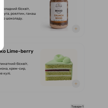
околадний бісквіт,
 нуга, роялтин, ганаш
ного шоколаду.
чко Lime-berry
пинатний бісквіт,
мона, крем-сир,
е кулі.
Товари 1