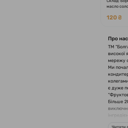
Склад: Бо
масло сол
екстра, цу
120 ₴
яйце (жовт
ванілін, сіл
Про нас
ТМ “Болг
високої 
мережу ф
Ми почал
кондитер
колегами
є дуже п
“Фруктов
Більше 2
виключно
інгредіє
постачал
Читати 