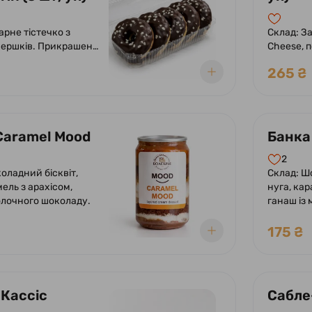
арне тістечко з
Склад: За
вершків. Прикрашено
Cheese, 
ю глазур'ю.
крокелін
265 ₴
Caramel Mood
Банка
2
оладний бісквіт,
Склад: Ш
мель з арахісом,
нуга, ка
олочного шоколаду.
ганаш із
175 ₴
 Кассіс
Сабле