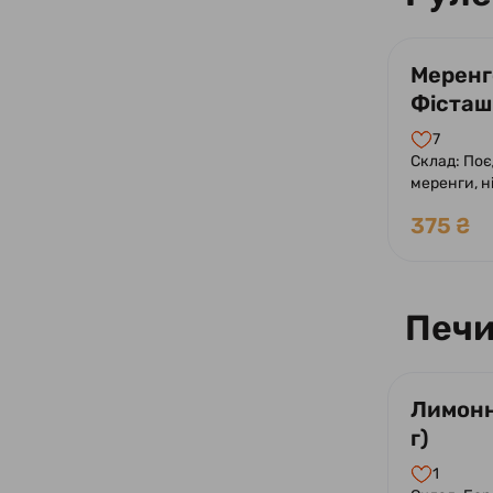
Меренг
Фісташ
7
Склад: Поє
меренги, н
фісташково
375 ₴
Оформлени
фісташкою
Печи
Лимонн
г)
1