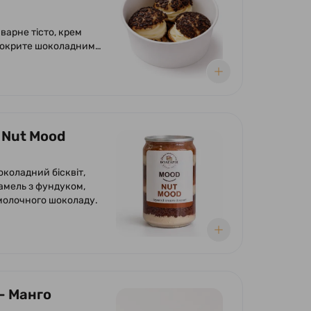
варне тісто, крем
покрите шоколадним
ом
 Nut Mood
околадний бісквіт,
рамель з фундуком,
 молочного шоколаду.
- Манго