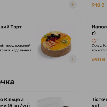
крем-сиру, прошарок
вершків 
910 ₴
 чізкейку.
вий Торт
Напол
г)
4
квіт, прошарований
Склад: К
ершків з додаванням
тонкого л
о джему.
багатоша
690 ₴
й кремом з вершків
віжих фруктів у
 желе.
ечка
о Кільце з
Тістеч
ми (5 шт/уп)
уп)