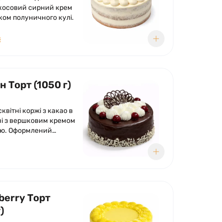
окосовий сирний крем
ком полуничного кулі.
₴
 Торт (1050 г)
сквітні коржі з какао в
і з вершковим кремом
ею. Оформлений
ою глазур'ю, кремом з
та вишнею.
berry Торт
)