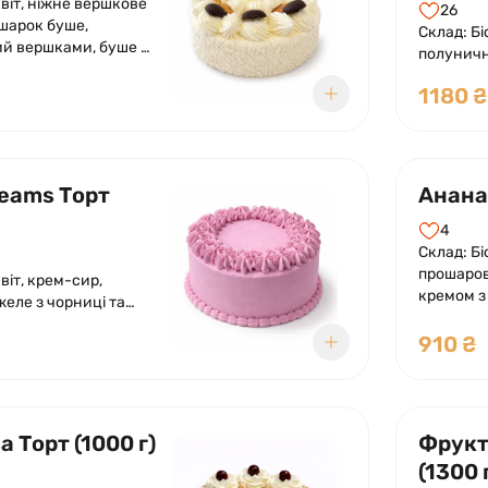
квіт, ніжне вершкове
26
шарок буше,
Склад: Бі
ершками, буше в
полуничн
банан.
1180 ₴
reams Торт
Ананас
4
Склад: Бі
прошаров
віт, крем-сир,
кремом з
еле з чорниці та
шматочкі
Оформле
910 ₴
глазур'ю
шматочка
 Торт (1000 г)
Фрукт
(1300 