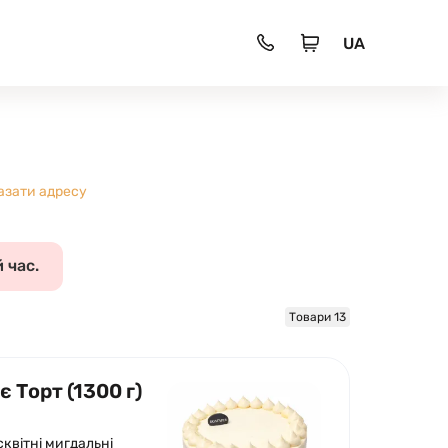
UA
азати адресу
 час.
Товари 13
 Торт (1300 г)
сквітні мигдальні