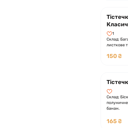
Тістеч
Класи
1
Склад: Баг
листкове т
заварним 
150 ₴
Тістеч
Склад: Біск
полуничне 
банан.
165 ₴