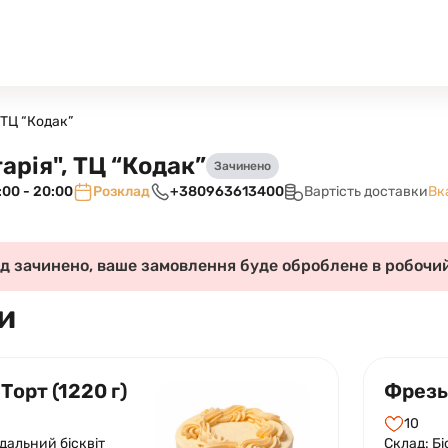
 ТЦ “Кодак”
арія", ТЦ “Кодак”
Зачинено
:00 - 20:00
Розклад
+380963613400
Вартість доставки
Вк
д зачинено, ваше замовлення буде оброблене в робочий
и
 Торт (1220 г)
Фрезьє
10
дальний бісквіт
Склад: Бі