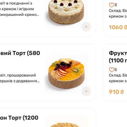
віт в поєднанні з
3
кремом і ягідним
Склад: Б
рикрашений кремом
кремом з
.
какао. О
1060 
шоколадн
свіжих ф
желе.
вий Торт (580
Фрукт
(1100 г
5
квіт, прошарований
Склад: Б
ершків з додаванням
кремом з
о джему.
фруктово
910 ₴
й кремом з вершків
Оформлен
віжих фруктів у
та асорті
 желе.
прозором
он Торт (1200