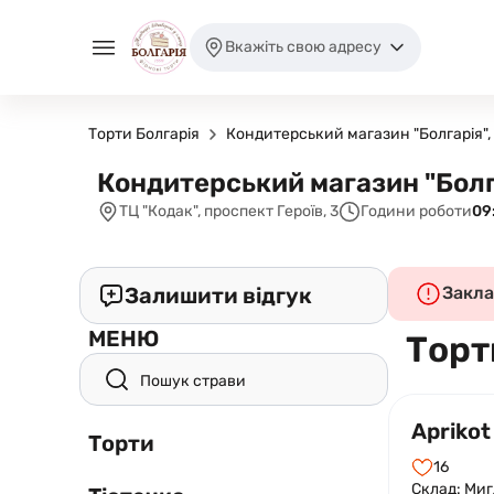
Вкажіть свою адресу
Торти Болгарія
Кондитерський магазин "Болгарія",
Кондитерський магазин "Болг
ТЦ "Кодак", проспект Героїв, 3
Години роботи
09
Залишити відгук
Закла
МЕНЮ
Торт
Aprikot
Торти
16
Склад: Миг