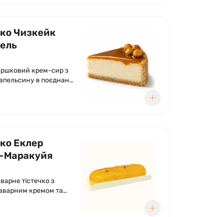
чко Чизкейк
ель
ершковий крем-сир з
апельсину в поєднанні
ою пісочною основою
еллю.
чко Еклер
-Маракуйя
варне тістечко з
аварним кремом та
ми нотками манго та
 Оформлено солодкою