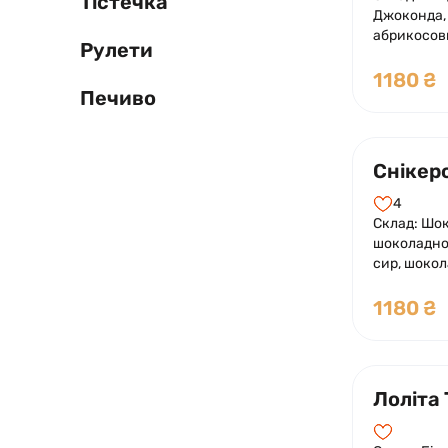
Тістечка
Джоконда,
абрикосов
Рулети
лаймового 
1180 ₴
Печиво
Снікерс
4
Склад: Шок
шоколадно
сир, шокол
прошарок с
арахіс, ну
1180 ₴
арахісом і
Лоліта 