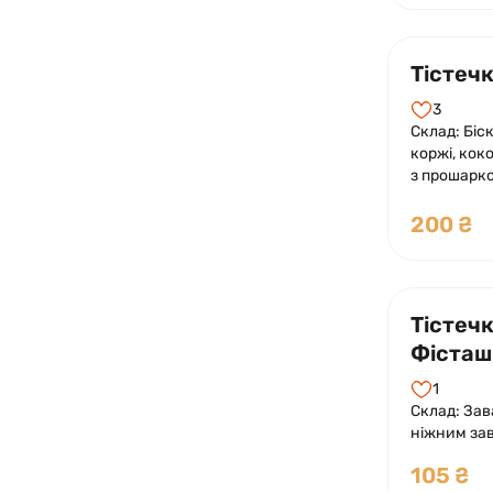
Тістеч
3
Склад: Біск
коржі, кок
з прошарко
200 ₴
Тістеч
Фісташ
1
Склад: Зав
ніжним за
додавання
105 ₴
Прикрашен