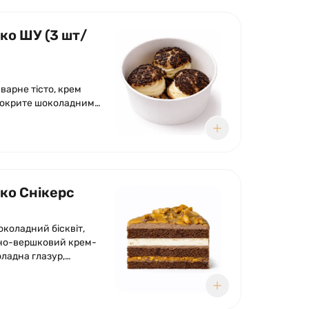
ко ШУ (3 шт/
варне тісто, крем
покрите шоколадним
ом
чко Снікерс
околадний бісквіт,
но-вершковий крем-
оладна глазур,
 солоної карамелі,
уга.