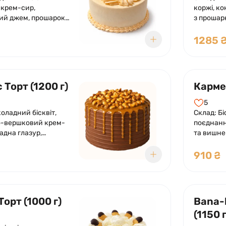
 крем-сир,
коржі, к
ий джем, прошарок
з прошар
желе з мелісою.
1285 
 Торт (1200 г)
Кармен
5
оладний бісквіт,
Склад: Бі
-вершковий крем-
поєднанн
адна глазур,
та вишн
олоної карамелі,
шоколадн
га. Оформлений
вершків 
910 ₴
 солоною карамеллю.
Торт (1000 г)
Bana-
(1150 г