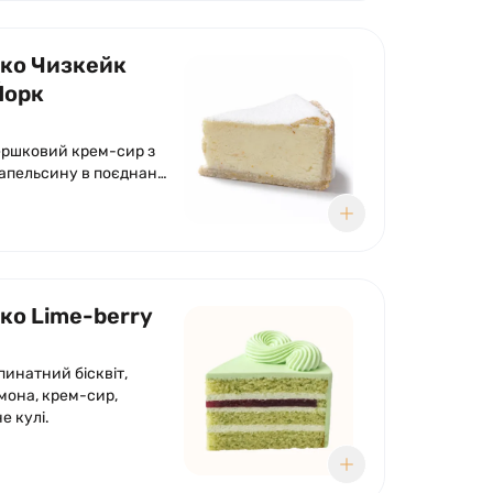
чко Чизкейк
Йорк
апельсину в поєднанні
ою пісочною основою,
пудра.
чко Lime-berry
пинатний бісквіт,
мона, крем-сир,
е кулі.