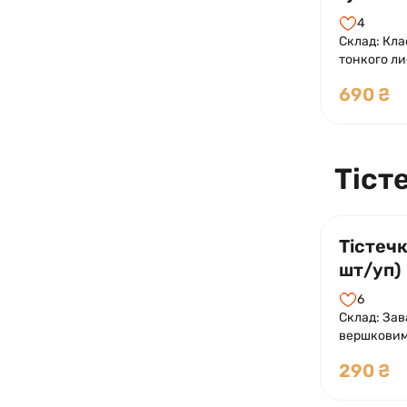
4
Склад: Кла
тонкого ли
багатошар
690 ₴
Тіст
Тістечк
шт/уп)
6
Склад: Зав
вершковим
фруктами.
290 ₴