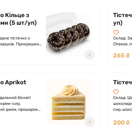
о Кільце з
Тістеч
ми (5 шт/уп)
уп)
арне тістечко з
Склад: За
вершків. Прикрашено
Cheese, 
ю глазур'ю.
крокелін
265 ₴
о Aprikot
Тісте
дальний бісквіт
Склад: Ш
 крем-сир,
шоколад
ий джем, прошарок
сир, шок
желе з мелісою.
прошарок
арахіс, н
200 ₴