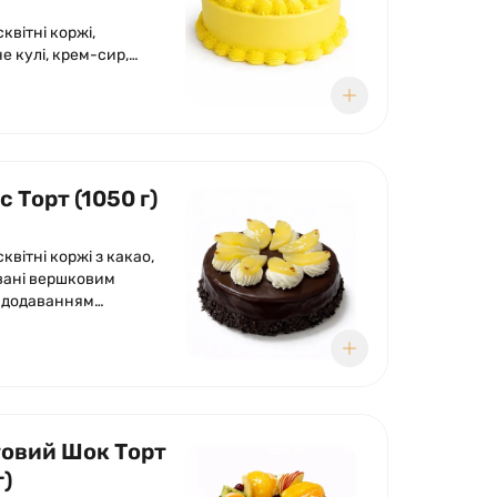
сквітні коржі,
е кулі, крем-сир,
 Торт (1050 г)
сквітні коржі з какао,
ані вершковим
 додаванням
в ананасу.
ний шоколадною
, вершковим кремом та
ми ананаса.
овий Шок Торт
г)