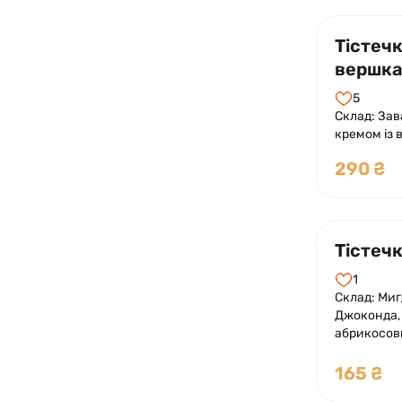
Тістечк
вершка
5
Склад: Зав
кремом із 
шоколадно
290 ₴
Тістечк
1
Склад: Миг
Джоконда,
абрикосов
лаймового 
165 ₴