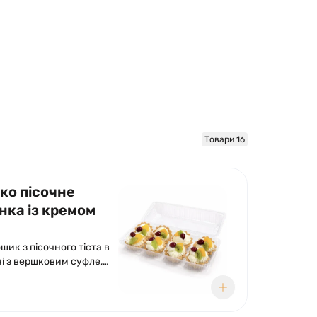
Товари 16
ко пісочне
нка із кремом
уп)
шик з пісочного тіста в
і з вершковим суфле,
ений фруктами.