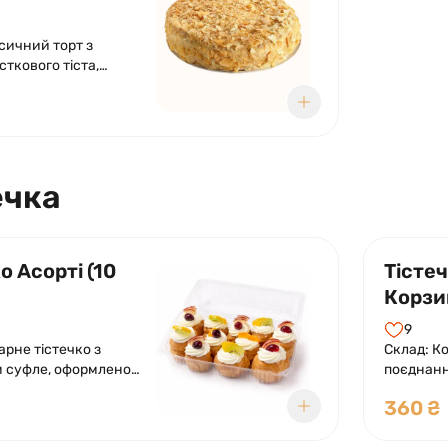
сичний торт з
сткового тіста,
овий, заварний крем.
ечка
о Асорті (10
Тістеч
Корзи
(8 шт\
9
арне тістечко з
Склад: Ко
 суфле, оформлено
поєднанн
прикраш
360 ₴