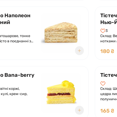
ко Наполеон
Тісте
чний
Нью-
3
атошарове, тонке
Склад: Вершковий крем-сир з
істо в поєднанні з
нотками 
кремом.
з хрустк
180 ₴
цукрова 
ко Bana-berry
Тісте
вітні коржі,
Склад: Ш
кулі, крем-сир,
цедра ли
полуничн
165 ₴