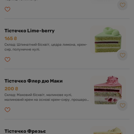
Тістечко Lime-berry
165 ₴
Склад: Шпинатний бісквіт, цедра лимона, крем-
сир, полуничне кулі.
Тістечко Флер дю Маки
200 ₴
Склад: Маковий бісквіт, малинове кулі,
малиновий крем на основі крем-сиру, прошарок
малинового чізкейку.
Тістечко Фрезьє