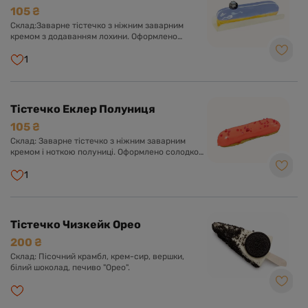
105 ₴
Склад:Заварне тістечко з ніжним заварним
кремом з додаванням лохини. Оформлено
солодкою глазур'ю та ягідкою лохини.
1
Тістечко Еклер Полуниця
105 ₴
Склад: Заварне тістечко з ніжним заварним
кремом і ноткою полуниці. Оформлено солодкою
глазур'ю.
1
Тістечко Чизкейк Орео
200 ₴
Склад: Пісочний крамбл, крем-сир, вершки,
білий шоколад, печиво "Орео".