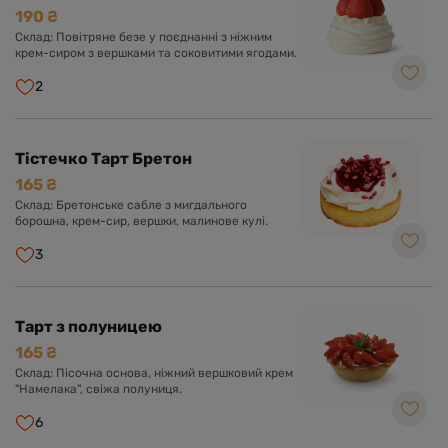
190 ₴
Склад: Повітряне безе у поєднанні з ніжним
крем-сиром з вершками та соковитими ягодами.
2
Тістечко Тарт Бретон
165 ₴
Склад: Бретонське сабле з мигдального
борошна, крем-сир, вершки, малинове кулі.
3
Тарт з полуницею
165 ₴
Склад: Пісочна основа, ніжний вершковий крем
"Намелака", свіжа полуниця.
6