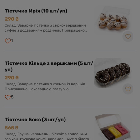
Тістечко Мрія (10 шт/уп)
290 ₴
Склад: Заварне тістечко з сирно-вершковим
суфле з додаванням родзинок. Прикрашено
шоколадною глазур'ю.
1
Тістечко Кільце з вершками (5 шт/
уп)
290 ₴
Склад: Заварне тістечко з кремом із вершків.
Прикрашено шоколадною глазур'ю.
5
Тістечко Бокс (3 шт/уп)
565 ₴
Склад: Груша-карамель - бісквіт з волоським
горіхом, грушове конфі, карамель, мус з білого