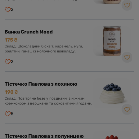
2
Банка Crunch Mood
175 ₴
Склад: Шоколадний бісквіт, карамель, нуга,
роялтин, ганаш із молочного шоколаду.
2
Тістечко Павлова з лохиною
190 ₴
Склад: Повітряне безе у поєднанні з ніжним
крем-сиром з вершками та соковитими ягодами.
5
Тістечко Павлова з полуницею