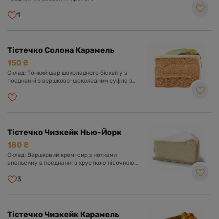
1
Тістечко Солона Карамель
150 ₴
Склад: Тонкий шар шоколадного бісквіту в
поєднанні з вершково-шоколадним суфле з
додаванням солоної карамелі та
карамелізованого фундука.
Тістечко Чизкейк Нью-Йорк
180 ₴
Склад: Вершковий крем-сир з нотками
апельсину в поєднанні з хрусткою пісочною
основою, цукрова пудра.
3
Тістечко Чизкейк Карамель