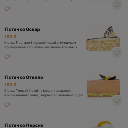
глазур'ю. Оформлено шоколадною глазур'ю і
кокосовою стружкою.
Тістечко Оскар
150 ₴
Склад: Повітряні горіхові коржі з фундуком
прошаровані вершково-масляним кремом з
додаванням згущеного молока та какао.
Оформлено кремом, шоколадною глазур'ю та
фундуком.
Тістечко Отелло
150 ₴
Склад: Тонкий бісквіт з какао, прошарок
апельсинового конфі, вершково-ванільне суфле
з какао. Оформлено апельсиновою цедрою та
шоколадною глазур'ю.
Тістечко Персик