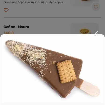
пшеничне борошно, цукор, яйце. Мус чорна
смородина: чорна смородина, крем-сир, біла
глазур, вершки, желатин. Компоте: чорна
1
смородина, цукор, агар. Крем Намелака: молоко,
вершки, біла глазур, глюкозний сироп, желатин.
Сабле- Манго
140 ₴
Склад: Пісочне сабле: мигдальне борошно,
пшеничне борошно, цукор, яйце. Манговий
мус: пюре манго, маракуя, вершки, крем-сир,
біла глазур, желатин. Компоте: пюре манго,
1
консервований персик, цукор, агар-агар. Крем
Намелака: молоко, вершки, біла глазур,
глюкозний сироп, желатин.
Сабле-Фрез
140 ₴
Склад: Пісочне сабле: мигдальне борошно,
пшеничне борошно, цукор, яйце. Полуничний
мус: вершки, біла глазур, крем-сир, желатин.
Полуничне компоте: полуниця, цукор, пектин.
1
Крем Намелака: молоко, вершки, біла глазур,
глюкозний сироп, желатин.