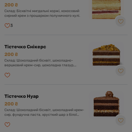
200 ₴
Склад: Бісквітні мигдальні коржі, кокосовий
сирний крем з прошарком полуничного кулі.
3
Тістечко Снікерс
200 ₴
Склад: Шоколадний бісквіт, шоколадно-
вершковий крем-сир, шоколадна глазур,
прошарок солоної карамелі, арахіс, нуга.
Тістечко Нуар
200 ₴
Склад: Шоколадний бісквіт, шоколадний крем-
сир, фундучна паста, хрусткий шар з білої
глазурі, фундука і роялтину, глазур гурме з
шоколадом і фундуком.