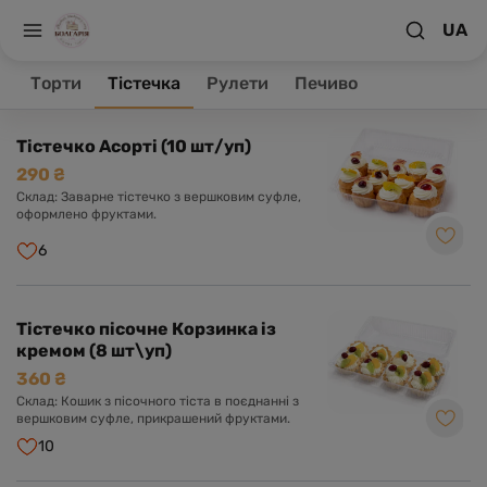
UA
На головну
Тістечка
Торти
Тістечка
Рулети
Печиво
Товари 55
Тістечко Асорті (10 шт/уп)
290 ₴
Склад: Заварне тістечко з вершковим суфле,
оформлено фруктами.
6
Тістечко пісочне Корзинка із
кремом (8 шт\уп)
360 ₴
Склад: Кошик з пісочного тіста в поєднанні з
вершковим суфле, прикрашений фруктами.
10