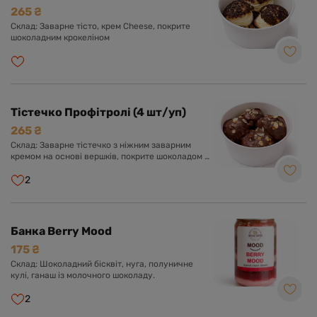
- заварне тістечко з ніжним заварним кремом.
265 ₴
Чай матча додає характерні м'які нотки
Склад: Заварне тісто, крем Cheese, покрите
молочного смаку. Оформлено солодкою
шоколадним крокеліном
глазур'ю та білим шоколадом. Фісташка -
заварне тістечко з ніжним заварним кремом з
додаванням фісташки. Прикрашено солодкою
глазур'ю та фісташкою.
Тістечко Профітролі (4 шт/уп)
265 ₴
Склад: Заварне тістечко з ніжним заварним
кремом на основі вершків, покрите шоколадом з
фундучним праліне
2
Банка Berry Mood
175 ₴
Склад: Шоколадний бісквіт, нуга, полуничне
кулі, ганаш із молочного шоколаду.
2