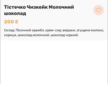
Про нас
Тістечко Чизкейк Молочний
Замовлення по телефону
шоколад
200 ₴
Склад: Пісочний крамбл, крем-сир, вершки, згущене молоко,
кориця, шоколад молочний, шоколад чорний.
Умови використання
Інформація про компанію
Доставка