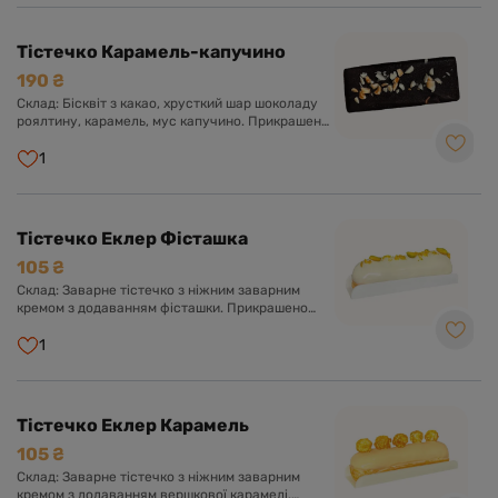
Тістечко Карамель-капучино
190 ₴
Склад: Бісквіт з какао, хрусткий шар шоколаду
роялтину, карамель, мус капучино. Прикрашено
глазур'ю з чорного шоколаду.
1
Тістечко Еклер Фісташка
105 ₴
Склад: Заварне тістечко з ніжним заварним
кремом з додаванням фісташки. Прикрашено
солодкою глазур'ю та фісташкою.
1
Тістечко Еклер Карамель
105 ₴
Склад: Заварне тістечко з ніжним заварним
кремом з додаванням вершкової карамелі.