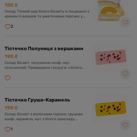
150 ₴
Склад: Тонкий шар білого бісквіту в поєднанні з
кремом із вершків та шматочками персику у
вершково-ванільному суфле.
2
Тістечко Полуниця з вершками
190 ₴
Склад: Бісквіт, полуничне конфі, мус
полуничний. Прикрашено глазур'ю з білого
шоколаду.
Тістечко Груша-Карамель
190 ₴
Склад: Бісквіт з волоським горіхом, грушове
конфі, карамель, мус з білого шоколаду.
Прикрашено глазур'ю з білого шоколаду.
1