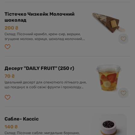
Тістечко Чизкейк Молочний
шоколад
200 ₴
Склад: Пісочний крамбл, крем-сир, вершки,
згущене молоко, кориця, шоколад молочний,
шоколад чорний.
Десерт "DAILY FRUIT" (250 г)
70 ₴
Ідеальний десерт для спекотного літнього дня,
що поєднує в собі свіжі фрукти і прохолоду
желе.
Сабле- Кассіс
140 ₴
Склад: Пісочне сабле: мигдальне борошно,