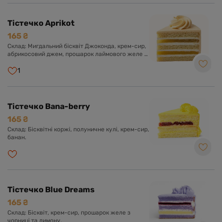
Тістечко Aprikot
165 ₴
Склад: Мигдальний бісквіт Джоконда, крем-сир,
абрикосовий джем, прошарок лаймового желе з
мелісою.
1
Тістечко Bana-berry
165 ₴
Склад: Бісквітні коржі, полуничне кулі, крем-сир,
банан.
Тістечко Blue Dreams
165 ₴
Склад: Бісквіт, крем-сир, прошарок желе з
чорниці та лимону.