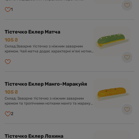
Оформлено солодкою глазур'ю та повітряним
попкорном.
1
Тістечко Еклер Матча
105 ₴
Склад:Заварне тістечко з ніжним заварним
кремом. Чай матча додає характерні м'які нотки
молочного смаку. Оформлено солодкою
глазур'ю та білим шоколадом.
Тістечко Еклер Манго-Маракуйя
105 ₴
Склад: Заварне тістечко з ніжним заварним
кремом та тропічними нотками манго та маракуї.
Оформлено солодкою глазур'ю з пюре
екзотичних фруктів.
2
Тістечко Еклер Лохина