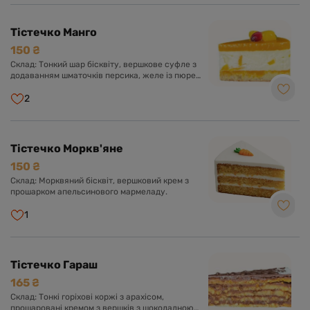
Тістечко Манго
150 ₴
Склад: Тонкий шар бісквіту, вершкове суфле з
додаванням шматочків персика, желе із пюре
манго.
2
Тістечко Моркв'яне
150 ₴
Склад: Морквяний бісквіт, вершковий крем з
прошарком апельсинового мармеладу.
1
Тістечко Гараш
165 ₴
Склад: Тонкі горіхові коржі з арахісом,
прошаровані кремом з вершків з шоколадною