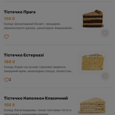
Тістечко Прага
150 ₴
Склад: Шоколадний бісквіт, прошарок
абрикосового джему, шоколадно-вершковий
крем з додаванням згущеного молока.
Тістечко Естерхазі
180 ₴
Склад: Коржі на основі горіхової меренги,
заварний крем, шоколадна глазур, пелюстки
мигдалю.
2
Тістечко Наполеон Класичний
150 ₴
Склад: Багатошарове, тонке листкове тісто в
поєднанні з заварним кремом.