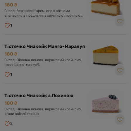
180 ₴
Склад: Вершковий крем-сир з нотками
апельсину в поєднанні з хрусткою пісочною
основою та карамеллю.
1
Тістечко Чизкейк Манго-Маракуя
180 ₴
Склад: Пісочна основа, вершковий крем-сир,
пюре манго-маркуйї.
1
Тістечко Чизкейк з Лохиною
180 ₴
Склад: Пісочна основа, вершковий крем-сир,
ягоди свіжої лохини.
2