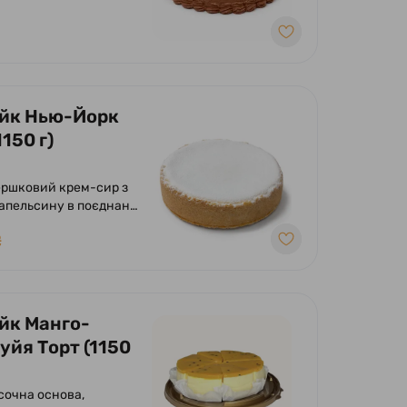
ям згущеного молока.
йк Нью-Йорк
1150 г)
апельсину в поєднанні
ою пісочною основою,
₴
пудра.
йк Манго-
уйя Торт (1150
ісочна основа,