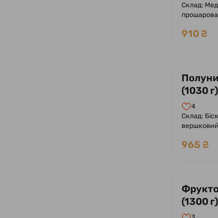
Склад: Мед
прошарован
з додаван
910 ₴
Оформлен
Полуни
(1030 г)
4
Склад: Біскв
вершковий
свіжа, миг
965 ₴
Фрукто
(1300 г)
3