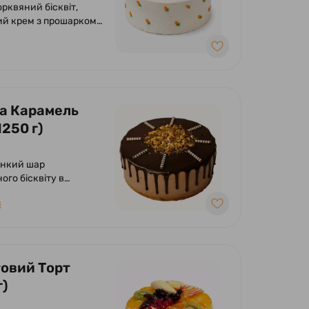
рквяний бісквіт,
й крем з прошарком
ового мармеладу.
а Карамель
1250 г)
онкий шар
ого бісквіту в
і з вершково-
₴
им суфле з
ям солоної карамелі
елізованого фундука.
ений фундуком та
ом.
овий Торт
г)