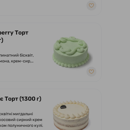
berry Торт
г)
пинатний бісквіт,
мона, крем-сир,
е кулі.
 Торт (1300 г)
сквітні мигдальні
окосовий сирний крем
ком полуничного кулі.