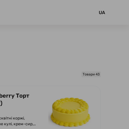
UA
Товари 43
berry Торт
)
сквітні коржі,
е кулі, крем-сир,