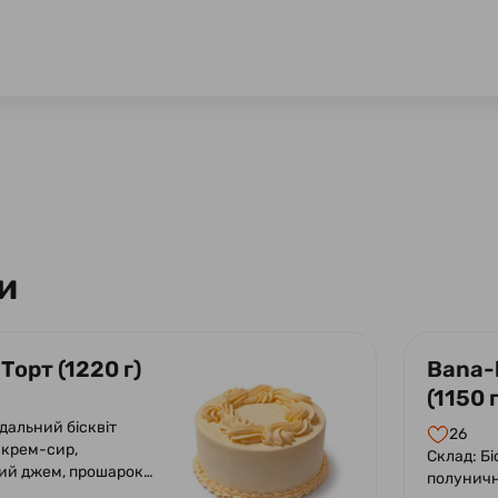
и
 Торт (1220 г)
Bana-
(1150 г
дальний бісквіт
26
 крем-сир,
Склад: Бі
ий джем, прошарок
полуничн
желе з мелісою.