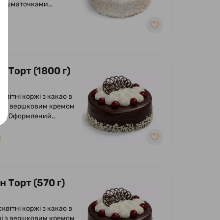
та шматочками
у вершково-
му суфле. Оформлений
₴
 вершків та
ений шматочками
 Торт (1800 г)
сквітні коржі з какао в
і з вершковим кремом
ею. Оформлений
ою глазур'ю, кремом з
та вишнею.
₴
 Торт (570 г)
сквітні коржі з какао в
і з вершковим кремом