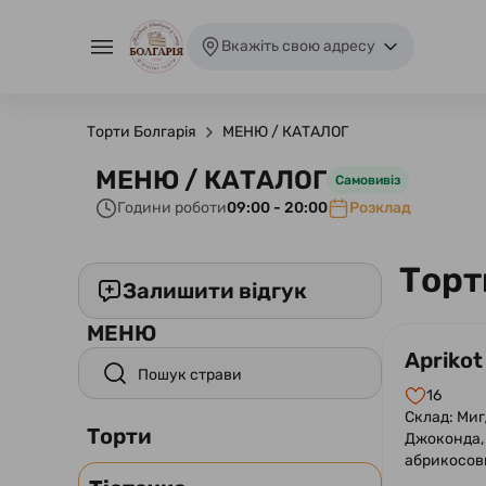
Вкажіть свою адресу
Торти Болгарія
МЕНЮ / КАТАЛОГ
МЕНЮ / КАТАЛОГ
Самовивіз
Години роботи
09:00 - 20:00
Розклад
Торт
Залишити відгук
МЕНЮ
Aprikot
16
Склад: Миг
Торти
Джоконда,
абрикосов
лаймового 