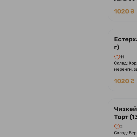
сиропом Бе
1020 ₴
молочного
фундуком.
Естерха
г)
11
Склад: Корж
меренги, з
шоколадна
1020 ₴
мигдалю.
Чизкей
Торт (1
2
Склад: Ве