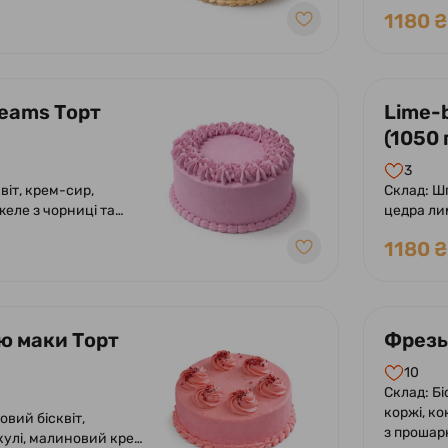
банан.
1180 ₴
reams Торт
Lime-
(1050 
3
віт, крем-сир,
Склад: Ш
еле з чорниці та
цедра ли
полуничн
1180 ₴
ю маки Торт
Фрезьє
10
Склад: Бі
коржі, к
овий бісквіт,
з прошар
кулі, малиновий крем