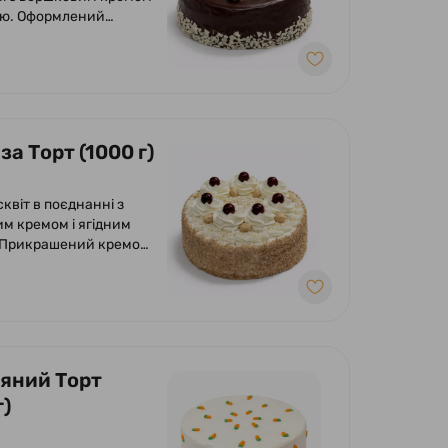
ею. Оформлений
ою глазур'ю, кремом з
та вишнею.
а Торт (1000 г)
сквіт в поєднанні з
м кремом і ягідним
 Прикрашений кремом
ми.
яний Торт
г)