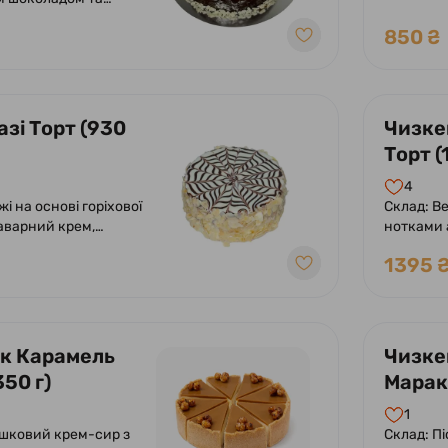
додаванн
йліс, начинка з
850 ₴
 шоколаду з
зі Торт (930
Чизке
Торт (
4
і на основі горіхової
Склад: Вершковий крем-сир з
аварний крем,
нотками 
 глазур, пелюстки
з хрустк
1395 
цукрова 
к Карамель
Чизке
350 г)
Марак
г)
1
ршковий крем-сир з
Склад: П