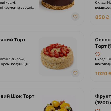
ові коржі,
Склад: Мо
і кремом із вершків
вершкови
ням фундука.
апельсин
850 ₴
ий шоколадною
глазур'ю з милими бджілками.
чний Торт
Солон
Торт (
ітні білі коржі,
Склад: Т
 крем, полуниця
шоколадн
дальні пелюстки.
поєднанн
1020 
шоколадн
додаванн
та карам
Прикраш
шоколад
вий Шок Торт
Фрукт
(1900 