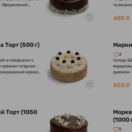
. Оформлений
та вишн
 глазур'ю, кремом з
шоколадн
 вишнею.
вершків 
485 ₴
 Торт (500 г)
Маркиз
2
віт в поєднанні з
Склад: Бі
кремом і ягідним
вершкови
рикрашений кремом
джемом.
.
та ягода
850 ₴
й Торт (1050
Моркв
(1000 
5