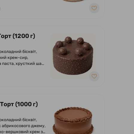
₴
орт (1200 г)
околадний бісквіт,
ий крем-сир,
 паста, хрусткий шар
азурі, фундука і
 глазур гурме з
м і фундуком.
Торт (1000 г)
околадний бісквіт,
 абрикосового джему,
о-вершковий крем з