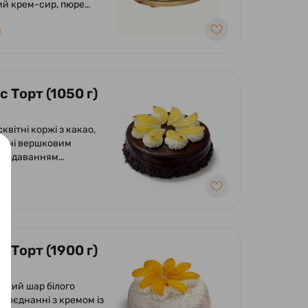
й крем-сир, пюре
ркуйї.
₴
 Торт (1050 г)
сквітні коржі з какао,
ані вершковим
 додаванням
в ананасу.
ний шоколадною
, вершковим кремом та
ми ананаса.
 Торт (1900 г)
онкий шар білого
в поєднанні з кремом із