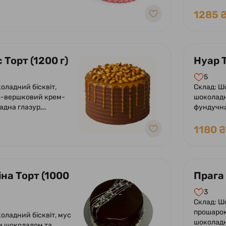
крем-сиру, прошарок
1285 
 чізкейку.
 Торт (1200 г)
Нуар Т
5
оладний бісквіт,
Склад: Ш
-вершковий крем-
шоколадн
адна глазур,
фундучна
олоної карамелі,
з білої гл
га. Оформлений
роялтину,
1180 ₴
 солоною карамеллю.
шоколадо
на Торт (1000
Прага 
3
Склад: Ш
прошарок
шоколадн
м шоколадом та