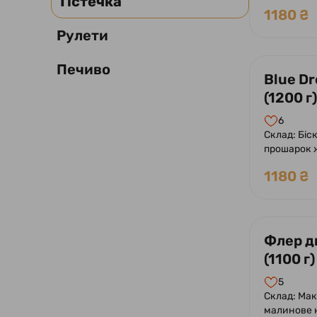
Тістечка
1180 ₴
Рулети
Печиво
Blue D
(1200 г)
6
Склад: Біск
прошарок ж
лимону.
1180 ₴
Флер д
(1100 г)
5
Склад: Мак
малинове 