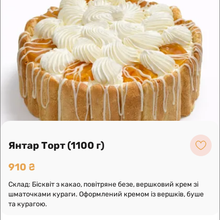
згущеним молоком. Оформлений кремом.
1
Лоліта Торт (1000 г)
880 ₴
Склад: Бісквіт, ніжне вершкове суфле, прошарок
буше, оформлений вершками, буше в шоколаді і
кокосовою стружкою.
Про нас
Янтар Торт (1100 г)
Замовлення по телефону
910 ₴
Склад: Бісквіт з какао, повітряне безе, вершковий крем зі
шматочками кураги. Оформлений кремом із вершків, буше
та курагою.