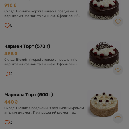
910 ₴
Склад: Бісквітні коржі з какао в поєднанні з
вершковим кремом та вишнею. Оформлений
шоколадною глазур'ю, кремом з вершків та
вишнею.
5
Кармен Торт (570 г)
485 ₴
Склад: Бісквітні коржі з какао в поєднанні з
вершковим кремом та вишнею. Оформлений
шоколадною глазур'ю, кремом з вершків та
вишнею.
2
Маркиза Торт (500 г)
440 ₴
Склад: Бісквіт в поєднанні з вершковим кремом і
ягідним джемом. Прикрашений кремом та
ягодами.
3