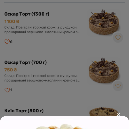
Оскар Торт (1300 г)
1100 ₴
Склад: Повітряні горіхові коржі з фундуком,
прошаровані вершково-масляним кремом з
додаванням згущеного молока та какао.
Оформлений кремом, шоколадною глазур'ю та
6
фундуком.
Оскар Торт (700 г)
750 ₴
Склад: Повітряні горіхові коржі з фундуком,
прошаровані вершково-масляним кремом з
додаванням згущеного молока та какао.
Оформлений кремом, шоколадною глазур'ю та
1
фундуком.
Київ Торт (800 г)
650 ₴
Склад: Повітряні коржі з арахісу, прошаровані
вершково-масляним кремом в поєднанні зі