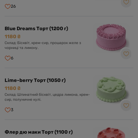
26
Blue Dreams Торт (1200 г)
1180 ₴
Склад: Бісквіт, крем-сир, прошарок желе з
чорниці та лимону.
6
Lime-berry Торт (1050 г)
1180 ₴
Склад: Шпинатний бісквіт, цедра лимона, крем-
сир, полуничне кулі.
3
Флер дю маки Торт (1100 г)