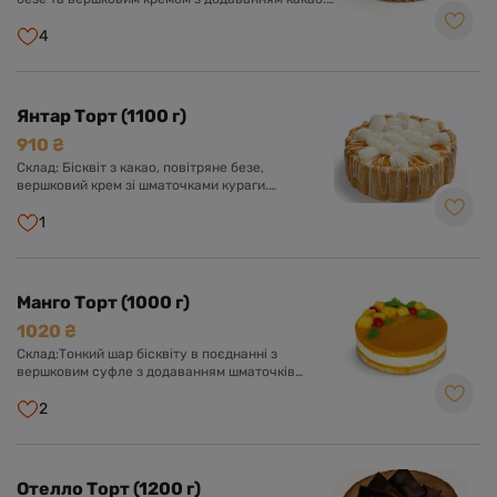
Оформлений кремом та шоколадною глазур'ю.
4
Янтар Торт (1100 г)
910 ₴
Склад: Бісквіт з какао, повітряне безе,
вершковий крем зі шматочками кураги.
Оформлений кремом із вершків, буше та
курагою.
1
Манго Торт (1000 г)
1020 ₴
Склад:Тонкий шар бісквіту в поєднанні з
вершковим суфле з додаванням шматочків
персика, желе із пюре манго.
2
Отелло Торт (1200 г)