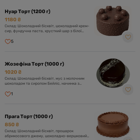
Нуар Торт (1200 г)
1180 ₴
Склад: Шоколадний бісквіт, шоколадний крем-
сир, фундучна паста, хрусткий шар з білої
глазурі, фундука і роялтину, глазур гурме з
шоколадом і фундуком.
5
Жозефіна Торт (1000 г)
1020 ₴
Склад: Шоколадний бісквіт, мус з молочним
шоколадом та сиропом Бейліс, начинка з
молочного шоколаду з фундуком.
1
Прага Торт (1000 г)
850 ₴
Склад: Шоколадний бісквіт, прошарок
абрикосового джему, шоколадно-вершковий