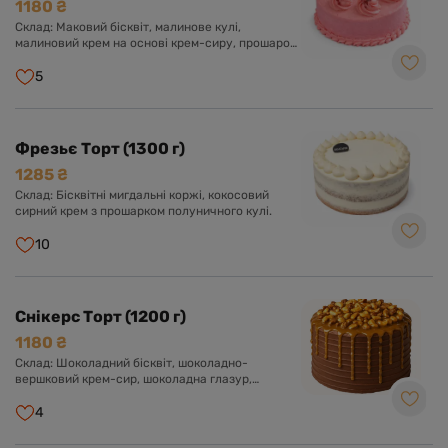
1180 ₴
Склад: Маковий бісквіт, малинове кулі,
малиновий крем на основі крем-сиру, прошарок
малинового чізкейку.
5
Фрезьє Торт (1300 г)
1285 ₴
Склад: Бісквітні мигдальні коржі, кокосовий
сирний крем з прошарком полуничного кулі.
10
Снікерс Торт (1200 г)
1180 ₴
Склад: Шоколадний бісквіт, шоколадно-
вершковий крем-сир, шоколадна глазур,
прошарок солоної карамелі, арахіс, нуга.
Оформлений арахісом і солоною карамеллю.
4