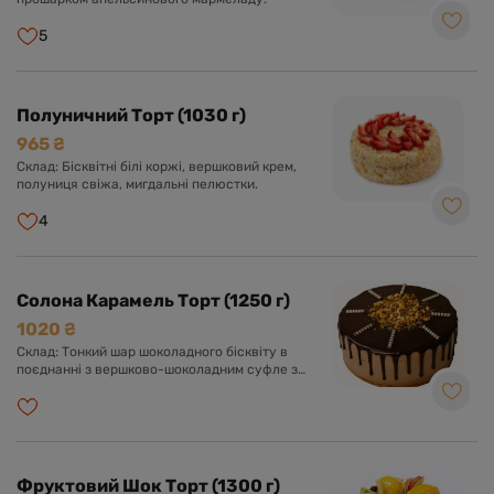
5
Полуничний Торт (1030 г)
965 ₴
Склад: Бісквітні білі коржі, вершковий крем,
полуниця свіжа, мигдальні пелюстки.
4
Солона Карамель Торт (1250 г)
1020 ₴
Склад: Тонкий шар шоколадного бісквіту в
поєднанні з вершково-шоколадним суфле з
додаванням солоної карамелі та
карамелізованого фундука. Прикрашений
фундуком та шоколадом.
Фруктовий Шок Торт (1300 г)