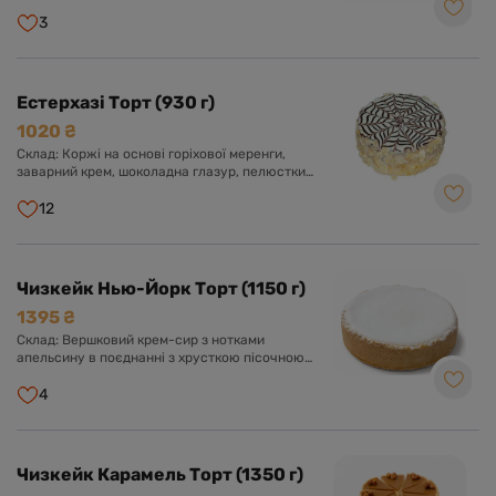
крем з додаванням згущеного молока.
3
Естерхазі Торт (930 г)
1020 ₴
Склад: Коржі на основі горіхової меренги,
заварний крем, шоколадна глазур, пелюстки
мигдалю.
12
Чизкейк Нью-Йорк Торт (1150 г)
1395 ₴
Склад: Вершковий крем-сир з нотками
апельсину в поєднанні з хрусткою пісочною
основою, цукрова пудра.
4
Чизкейк Карамель Торт (1350 г)