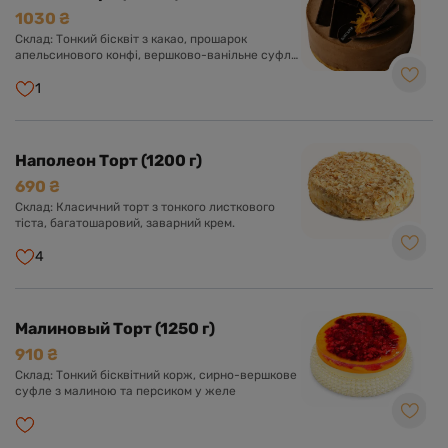
1030 ₴
Склад: Тонкий бісквіт з какао, прошарок
апельсинового конфі, вершково-ванільне суфле
з какао. Оформлений апельсиновою цедрою та
шоколадною глазур'ю.
1
Наполеон Торт (1200 г)
690 ₴
Склад: Класичний торт з тонкого листкового
тіста, багатошаровий, заварний крем.
4
Малиновый Торт (1250 г)
910 ₴
Склад: Тонкий бісквітний корж, сирно-вершкове
суфле з малиною та персиком у желе