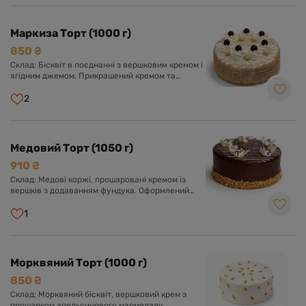
Маркиза Торт (1000 г)
850 ₴
Склад: Бісквіт в поєднанні з вершковим кремом і
ягідним джемом. Прикрашений кремом та
ягодами.
2
Медовий Торт (1050 г)
910 ₴
Склад: Медові коржі, прошаровані кремом із
вершків з додаванням фундука. Оформлений
шоколадною глазур'ю з милими бджілками.
1
Морквяний Торт (1000 г)
850 ₴
Склад: Морквяний бісквіт, вершковий крем з
прошарком апельсинового мармеладу.