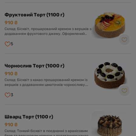
Фруктовий Торт (1100 г)
910 ₴
Склад: Бісквіт, прошарований кремом з вершків з
додаванням фруктового джему. Оформлений
кремом з вершків та асорті свіжих фруктів у
прозорому желе.
5
Чорнослив Торт (1000 г)
910 ₴
Склад: Бісквіт з какао прошарований кремом із
вершків з додаванням шматочків чорносливу.
Оформлений кремом із вершків, чорносливом та
прикрашений шоколадною глазур'ю.
3
Шварц Торт (1100 г)
910 ₴
Склад: Тонкий бісквіт в поєднанні з арахісовим
безе та вершковим кремом з додаванням какао.