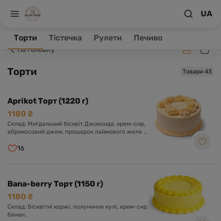
UA
Заклад зачинено, ваше замовлення буде оброблене в
робочий час.
Торти
Тістечка
Рулети
Печиво
На головну
Торти
Товари 43
Aprikot Торт (1220 г)
1180 ₴
Склад: Мигдальний бісквіт Джоконда, крем-сир,
абрикосовий джем, прошарок лаймового желе з
мелісою.
16
Bana-berry Торт (1150 г)
1180 ₴
Склад: Бісквітні коржі, полуничне кулі, крем-сир,
банан.