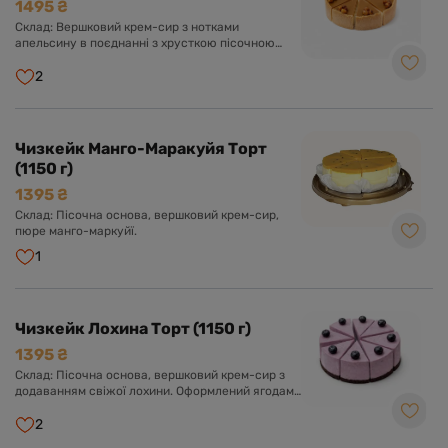
1495 ₴
Склад: Вершковий крем-сир з нотками
апельсину в поєднанні з хрусткою пісочною
основою та карамеллю.
2
Чизкейк Манго-Маракуйя Торт
(1150 г)
1395 ₴
Склад: Пісочна основа, вершковий крем-сир,
пюре манго-маркуйї.
1
Чизкейк Лохина Торт (1150 г)
1395 ₴
Склад: Пісочна основа, вершковий крем-сир з
додаванням свіжої лохини. Оформлений ягодами
лохини.
2