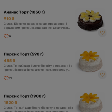
Ананас Торт (1050 г)
910 ₴
Склад: Бісквітні коржі з какао, прошаровані
вершковим кремом з додаванням шматочків
ананасу. Оформлений шоколадною глазур'ю,
вершковим кремом та шматочками ананаса.
4
Персик Торт (590 г)
485 ₴
Склад:Тонкий шар білого бісквіту в поєднанні з
кремом із вершків та шматочками персику у
вершково-ванільному суфле. Оформлений
кремом із вершків та прикрашений шматочками
11
персику.
Персик Торт (1900 г)
1820 ₴
Склад: Тонкий шар білого бісквіту в поєднанні з
кремом із вершків та шматочками персику у