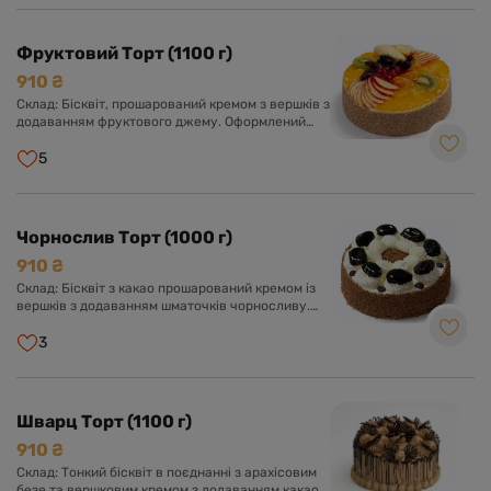
Фруктовий Торт (1100 г)
910 ₴
Склад: Бісквіт, прошарований кремом з вершків з
додаванням фруктового джему. Оформлений
кремом з вершків та асорті свіжих фруктів у
прозорому желе.
5
Чорнослив Торт (1000 г)
910 ₴
Склад: Бісквіт з какао прошарований кремом із
вершків з додаванням шматочків чорносливу.
Оформлений кремом із вершків, чорносливом та
прикрашений шоколадною глазур'ю.
3
Шварц Торт (1100 г)
910 ₴
Склад: Тонкий бісквіт в поєднанні з арахісовим
безе та вершковим кремом з додаванням какао.