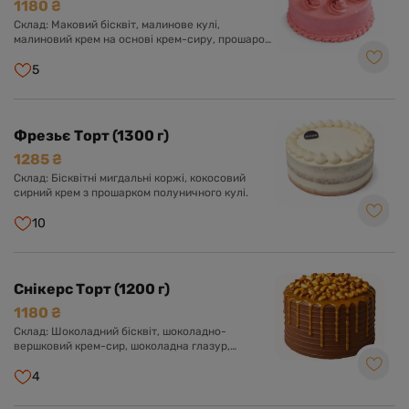
1180 ₴
Склад: Маковий бісквіт, малинове кулі,
малиновий крем на основі крем-сиру, прошарок
малинового чізкейку.
5
Фрезьє Торт (1300 г)
1285 ₴
Склад: Бісквітні мигдальні коржі, кокосовий
сирний крем з прошарком полуничного кулі.
10
Снікерс Торт (1200 г)
1180 ₴
Склад: Шоколадний бісквіт, шоколадно-
вершковий крем-сир, шоколадна глазур,
прошарок солоної карамелі, арахіс, нуга.
Оформлений арахісом і солоною карамеллю.
4