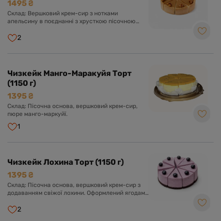
1495 ₴
Склад: Вершковий крем-сир з нотками
апельсину в поєднанні з хрусткою пісочною
основою та карамеллю.
2
Чизкейк Манго-Маракуйя Торт
(1150 г)
1395 ₴
Склад: Пісочна основа, вершковий крем-сир,
пюре манго-маркуйї.
1
Чизкейк Лохина Торт (1150 г)
1395 ₴
Склад: Пісочна основа, вершковий крем-сир з
додаванням свіжої лохини. Оформлений ягодами
лохини.
2