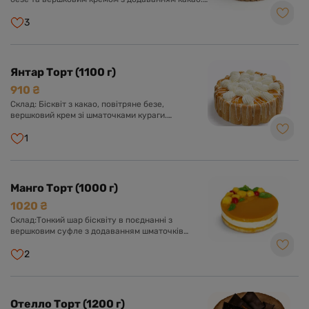
Оформлений кремом та шоколадною глазур'ю.
3
Янтар Торт (1100 г)
910 ₴
Склад: Бісквіт з какао, повітряне безе,
вершковий крем зі шматочками кураги.
Оформлений кремом із вершків, буше та
курагою.
1
Манго Торт (1000 г)
1020 ₴
Склад:Тонкий шар бісквіту в поєднанні з
вершковим суфле з додаванням шматочків
персика, желе із пюре манго.
2
Отелло Торт (1200 г)