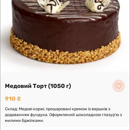
згущеним молоком. Оформлений кремом.
1
Лоліта Торт (1000 г)
880 ₴
Склад: Бісквіт, ніжне вершкове суфле, прошарок
буше, оформлений вершками, буше в шоколаді і
кокосовою стружкою.
Про нас
Медовий Торт (1050 г)
Замовлення по телефону
910 ₴
Склад: Медові коржі, прошаровані кремом із вершків з
додаванням фундука. Оформлений шоколадною глазур'ю з
милими бджілками.