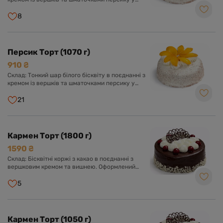
вершково-ванільному суфле. Оформлений
кремом із вершків та прикрашений шматочками
8
персику.
Персик Торт (1070 г)
910 ₴
Склад: Тонкий шар білого бісквіту в поєднанні з
кремом із вершків та шматочками персику у
вершково-ванільному суфле. Оформлений
кремом із вершків та прикрашений шматочками
21
персику.
Кармен Торт (1800 г)
1590 ₴
Склад: Бісквітні коржі з какао в поєднанні з
вершковим кремом та вишнею. Оформлений
шоколадною глазур'ю, кремом з вершків та
вишнею.
5
Кармен Торт (1050 г)