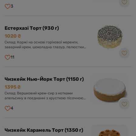
крем з додаванням згущеного молока.
3
Естерхазі Торт (930 г)
1020 ₴
Склад: Коржі на основі горіхової меренги,
заварний крем, шоколадна глазур, пелюстки
мигдалю.
11
Чизкейк Нью-Йорк Торт (1150 г)
1395 ₴
Склад: Вершковий крем-сир з нотками
апельсину в поєднанні з хрусткою пісочною
основою, цукрова пудра.
4
Чизкейк Карамель Торт (1350 г)