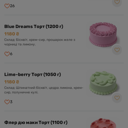
26
Blue Dreams Торт (1200 г)
1180 ₴
Склад: Бісквіт, крем-сир, прошарок желе з
чорниці та лимону.
6
Lime-berry Торт (1050 г)
1180 ₴
Склад: Шпинатний бісквіт, цедра лимона, крем-
сир, полуничне кулі.
3
Флер дю маки Торт (1100 г)