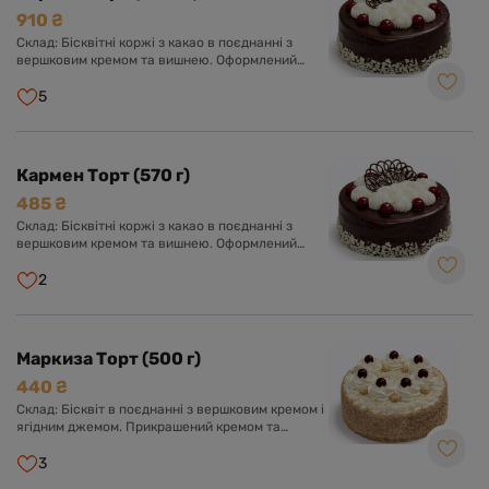
910 ₴
Склад: Бісквітні коржі з какао в поєднанні з
вершковим кремом та вишнею. Оформлений
шоколадною глазур'ю, кремом з вершків та
вишнею.
5
Кармен Торт (570 г)
485 ₴
Склад: Бісквітні коржі з какао в поєднанні з
вершковим кремом та вишнею. Оформлений
шоколадною глазур'ю, кремом з вершків та
вишнею.
2
Маркиза Торт (500 г)
440 ₴
Склад: Бісквіт в поєднанні з вершковим кремом і
ягідним джемом. Прикрашений кремом та
ягодами.
3