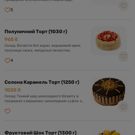
5
Полуничний Торт (1030 г)
965 ₴
Склад: Бісквітні білі коржі, вершковий крем,
полуниця свіжа, мигдальні пелюстки.
4
Солона Карамель Торт (1250 г)
1020 ₴
Склад: Тонкий шар шоколадного бісквіту в
поєднанні з вершково-шоколадним суфле з
додаванням солоної карамелі та
карамелізованого фундука. Прикрашений
фундуком та шоколадом.
Фруктовий Шок Торт (1300 г)