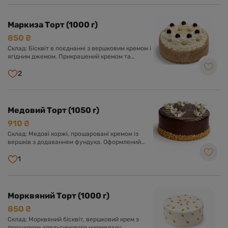
Маркиза Торт (1000 г)
850 ₴
Склад: Бісквіт в поєднанні з вершковим кремом і
ягідним джемом. Прикрашений кремом та
ягодами.
2
Медовий Торт (1050 г)
910 ₴
Склад: Медові коржі, прошаровані кремом із
вершків з додаванням фундука. Оформлений
шоколадною глазур'ю з милими бджілками.
1
Морквяний Торт (1000 г)
850 ₴
Склад: Морквяний бісквіт, вершковий крем з
прошарком апельсинового мармеладу.