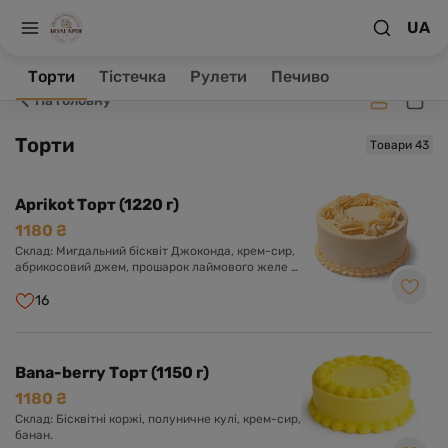
UA
Заклад зачинено, ваше замовлення буде оброблене в
робочий час.
Торти
Тістечка
Рулети
Печиво
На головну
Торти
Товари 43
Aprikot Торт (1220 г)
1180 ₴
Склад: Мигдальний бісквіт Джоконда, крем-сир,
абрикосовий джем, прошарок лаймового желе з
мелісою.
16
Bana-berry Торт (1150 г)
1180 ₴
Склад: Бісквітні коржі, полуничне кулі, крем-сир,
банан.