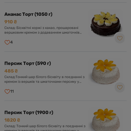
Ананас Торт (1050 г)
910 ₴
Склад: Бісквітні коржі з какао, прошаровані
вершковим кремом з додаванням шматочків
ананасу. Оформлений шоколадною глазур'ю,
вершковим кремом та шматочками ананаса.
4
Персик Торт (590 г)
485 ₴
Склад:Тонкий шар білого бісквіту в поєднанні з
кремом із вершків та шматочками персику у
вершково-ванільному суфле. Оформлений
кремом із вершків та прикрашений шматочками
11
персику.
Персик Торт (1900 г)
1820 ₴
Склад: Тонкий шар білого бісквіту в поєднанні з
кремом із вершків та шматочками персику у