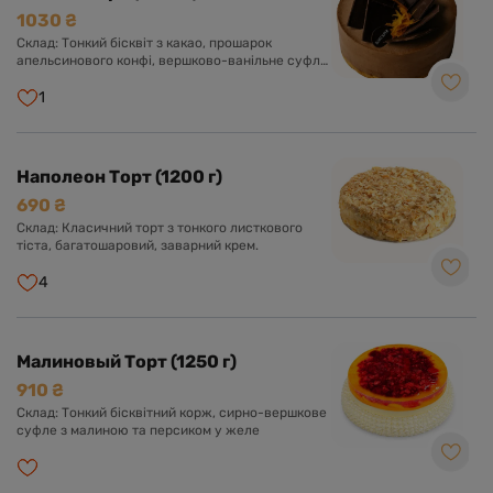
1030 ₴
Склад: Тонкий бісквіт з какао, прошарок
апельсинового конфі, вершково-ванільне суфле
з какао. Оформлений апельсиновою цедрою та
шоколадною глазур'ю.
1
Наполеон Торт (1200 г)
690 ₴
Склад: Класичний торт з тонкого листкового
тіста, багатошаровий, заварний крем.
4
Малиновый Торт (1250 г)
910 ₴
Склад: Тонкий бісквітний корж, сирно-вершкове
суфле з малиною та персиком у желе