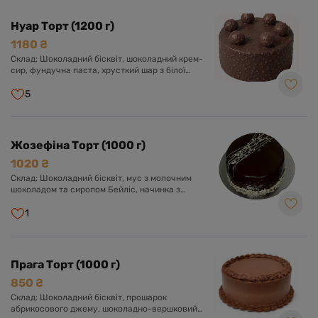
Нуар Торт (1200 г)
1180 ₴
Склад: Шоколадний бісквіт, шоколадний крем-
сир, фундучна паста, хрусткий шар з білої
глазурі, фундука і роялтину, глазур гурме з
шоколадом і фундуком.
5
Жозефіна Торт (1000 г)
1020 ₴
Склад: Шоколадний бісквіт, мус з молочним
шоколадом та сиропом Бейліс, начинка з
молочного шоколаду з фундуком.
1
Прага Торт (1000 г)
850 ₴
Склад: Шоколадний бісквіт, прошарок
абрикосового джему, шоколадно-вершковий