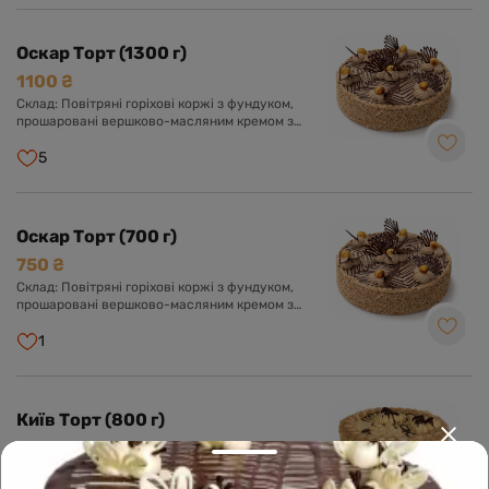
Оскар Торт (1300 г)
1100 ₴
Склад: Повітряні горіхові коржі з фундуком,
прошаровані вершково-масляним кремом з
додаванням згущеного молока та какао.
Оформлений кремом, шоколадною глазур'ю та
5
фундуком.
Оскар Торт (700 г)
750 ₴
Склад: Повітряні горіхові коржі з фундуком,
прошаровані вершково-масляним кремом з
додаванням згущеного молока та какао.
Оформлений кремом, шоколадною глазур'ю та
1
фундуком.
Київ Торт (800 г)
650 ₴
Склад: Повітряні коржі з арахісу, прошаровані
вершково-масляним кремом в поєднанні зі