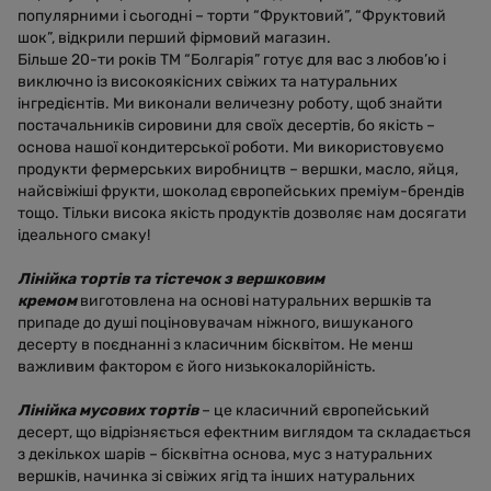
популярними і сьогодні – торти “Фруктовий”, “Фруктовий
шок”, відкрили перший фірмовий магазин.
Більше 20-ти років ТМ “Болгарія” готує для вас з любов’ю і
виключно із високоякісних свіжих та натуральних
інгредієнтів. Ми виконали величезну роботу, щоб знайти
постачальників сировини для своїх десертів, бо якість –
основа нашої кондитерської роботи. Ми використовуємо
продукти фермерських виробництв – вершки, масло, яйця,
найсвіжіші фрукти, шоколад європейських преміум-брендів
тощо. Тільки висока якість продуктів дозволяє нам досягати
ідеального смаку!
Лінійка тортів та тістечок з вершковим
кремом
виготовлена на основі натуральних вершків та
припаде до душі поціновувачам ніжного, вишуканого
десерту в поєднанні з класичним бісквітом. Не менш
важливим фактором є його низькокалорійність.
Лінійка мусових тортів
– це класичний європейський
десерт, що відрізняється ефектним виглядом та складається
з декількох шарів – бісквітна основа, мус з натуральних
вершків, начинка зі свіжих ягід та інших натуральних