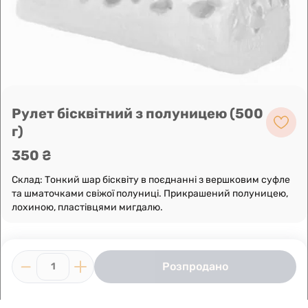
Leaflet
|
OpenFreeMap
©
OpenMapTiles
Data from
OpenStreetMap
Побудувати маршрут
Рулет бісквітний з полуницею (500
г)
350 ₴
Склад: Тонкий шар бісквіту в поєднанні з вершковим суфле
та шматочками свіжої полуниці. Прикрашений полуницею,
лохиною, пластівцями мигдалю.
Розпродано
1