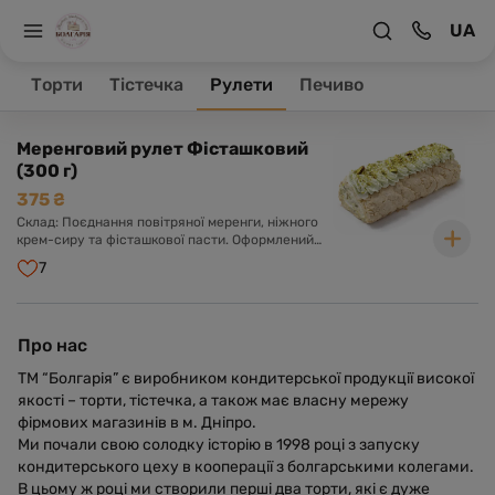
UA
На головну
Рулети
Торти
Тістечка
Рулети
Печиво
Товари 1
Меренговий рулет Фісташковий
(300 г)
375 ₴
Склад: Поєднання повітряної меренги, ніжного
крем-сиру та фісташкової пасти. Оформлений
крем-сиром та фісташкою.
7
Про нас
ТМ “Болгарія” є виробником кондитерської продукції високої
якості – торти, тістечка, а також має власну мережу
фірмових магазинів в м. Дніпро.
Ми почали свою солодку історію в 1998 році з запуску
кондитерського цеху в кооперації з болгарськими колегами.
В цьому ж році ми створили перші два торти, які є дуже