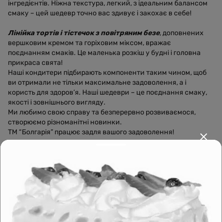
інгредієнтів. Ніжна текстура, легкий, з ідеальним балансом
смаку – цей шедевр точно вас здивує і закохає в себе!
Лінійка тортів і тістечок з повітряним безе
, доповнених
вершковим кремом та горіховим міксом, вражає
поєднанням смаків. Це маленька розкіш у будні і головна
прикраса свята!
Наші кондитери підбирають компоненти таким чином, щоб
ви отримали не тільки максимальне задоволення, а і
користь для здоров’я. Наші шедеври – це поєднання смаку,
якості і зовнішнього вигляду.
Ми любимо свою справу та безперервно розвиваємося,
створюємо різноманітні новинки.
ТМ “Болгарія” працює задля вашого задоволення!