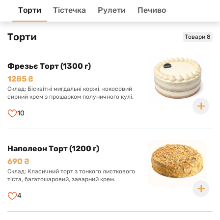
Торти
Тістечка
Рулети
Печиво
На головну
Торти
Товари 8
Фрезьє Торт (1300 г)
1285 ₴
Склад: Бісквітні мигдальні коржі, кокосовий
сирний крем з прошарком полуничного кулі.
10
Наполеон Торт (1200 г)
690 ₴
Склад: Класичний торт з тонкого листкового
тіста, багатошаровий, заварний крем.
4