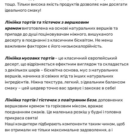
тощо. Тільки висока якість продуктів дозволяє нам досягати
ідеального смаку!
Лінійка тортів та тістечок з вершковим
кремом
виготовлена на основі натуральних вершків та
припаде до душі поціновувачам ніжного, вишуканого
десерту в поєднанні з класичним бісквітом. Не менш
важливим фактором є його низькокалорійність.
Лінійка мусових тортів
– це класичний європейський
десерт, що відрізняється ефектним виглядом та складається
з декількох шарів – бісквітна основа, мус з натуральних
вершків, начинка зі свіжих ягід та інших натуральних
інгредієнтів. Ніжна текстура, легкий, з ідеальним балансом
смаку – цей шедевр точно вас здивує і закохає в себе!
Лінійка тортів і тістечок з повітряним безе
, доповнених
вершковим кремом та горіховим міксом, вражає
поєднанням смаків. Це маленька розкіш у будні і головна
прикраса свята!
Наші кондитери підбирають компоненти таким чином, щоб
ви отримали не тільки максимальне задоволення, а і