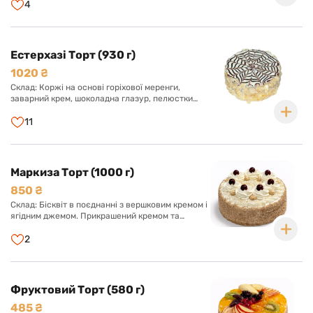
Оформлений арахісом і солоною карамеллю.
4
Естерхазі Торт (930 г)
1020 ₴
Склад: Коржі на основі горіхової меренги,
заварний крем, шоколадна глазур, пелюстки
мигдалю.
11
Маркиза Торт (1000 г)
850 ₴
Склад: Бісквіт в поєднанні з вершковим кремом і
ягідним джемом. Прикрашений кремом та
ягодами.
2
Фруктовий Торт (580 г)
485 ₴