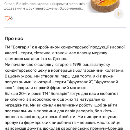
Склад: Бісквіт, прошарований кремом з вершків з
додаванням фруктового джему. Оформлений
кремом з вершків та асорті свіжих фруктів у
прозорому желе.
6
Про нас
ТМ “Болгарія” є виробником кондитерської продукції високої
якості – торти, тістечка, а також має власну мережу
фірмових магазинів в м. Дніпро.
Ми почали свою солодку історію в 1998 році з запуску
кондитерського цеху в кооперації з болгарськими колегами.
В цьому ж році ми створили перші два торти, які є дуже
популярними і сьогодні – торти “Фруктовий”, “Фруктовий
шок”, відкрили перший фірмовий магазин.
Більше 20-ти років ТМ “Болгарія” готує для вас з любов’ю і
виключно із високоякісних свіжих та натуральних
інгредієнтів. Ми виконали величезну роботу, щоб знайти
постачальників сировини для своїх десертів, бо якість –
основа нашої кондитерської роботи. Ми використовуємо
продукти фермерських виробництв – вершки, масло, яйця,
найсвіжіші фрукти, шоколад європейських преміум-брендів