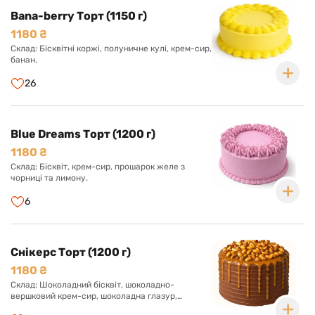
Bana-berry Торт (1150 г)
1180 ₴
Склад: Бісквітні коржі, полуничне кулі, крем-сир,
банан.
26
Blue Dreams Торт (1200 г)
1180 ₴
Склад: Бісквіт, крем-сир, прошарок желе з
чорниці та лимону.
6
Снікерс Торт (1200 г)
1180 ₴
Склад: Шоколадний бісквіт, шоколадно-
вершковий крем-сир, шоколадна глазур,
прошарок солоної карамелі, арахіс, нуга.