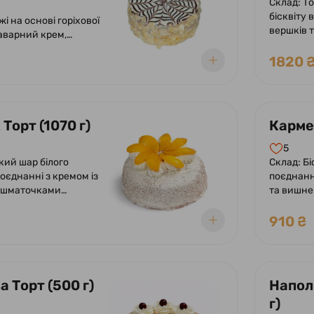
Склад: Т
бісквіту 
і на основі горіхової
вершків 
аварний крем,
персику 
 глазур, пелюстки
ванільно
1820 
кремом із
прикраш
персику.
Торт (1070 г)
Кармен
5
кий шар білого
Склад: Бі
поєднанні з кремом із
поєднанн
а шматочками
та вишн
 вершково-
шоколадн
у суфле. Оформлений
вершків 
910 ₴
вершків та
ний шматочками
 Торт (500 г)
Напол
г)