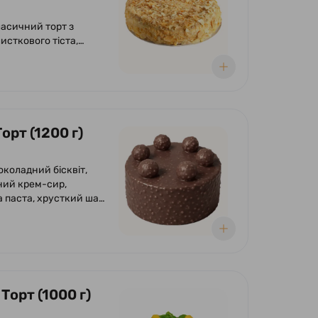
ласичний торт з
исткового тіста,
ровий, заварний крем.
орт (1200 г)
околадний бісквіт,
ий крем-сир,
 паста, хрусткий шар
азурі, фундука і
 глазур гурме з
м і фундуком.
Торт (1000 г)