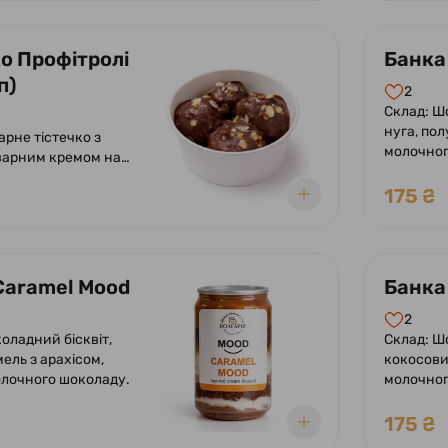
охина - заварне
 ніжним заварним
додаванням лохини.
ко Профітролі
Банка
 солодкою глазур'ю
п)
 лохини. Полуниця -
2
стечко з ніжним
Склад: Ш
кремом і ноткою
нуга, пол
арне тістечко з
 Оформлено солодкою
молочног
варним кремом на
шків, покрите
175 ₴
 з фундучним
Caramel Mood
Банка
2
оладний бісквіт,
Склад: Ш
мель з арахісом,
кокосови
олочного шоколаду.
молочног
175 ₴