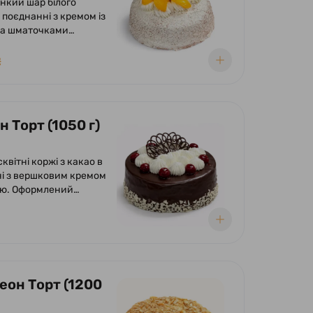
онкий шар білого
в поєднанні з кремом із
та шматочками
у вершково-
му суфле. Оформлений
₴
 вершків та
ений шматочками
 Торт (1050 г)
сквітні коржі з какао в
і з вершковим кремом
ею. Оформлений
ою глазур'ю, кремом з
та вишнею.
еон Торт (1200