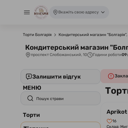
Вкажіть свою адресу
Торти Болгарія
Кондитерський магазин "Болгарія"
Кондитерський магазин "Болг
проспект Слобожанський, 10
Години роботи
09:
Залишити відгук
Закла
МЕНЮ
Торт
Aprikot
Торти
16
Склад: Миг