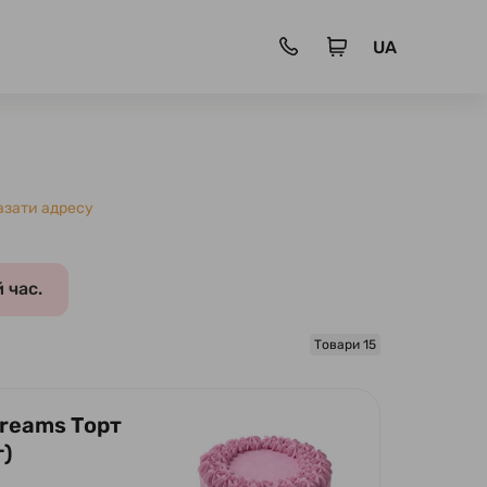
UA
азати адресу
 час.
Товари 15
Dreams Торт
г)