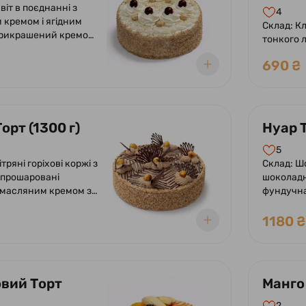
віт в поєднанні з
4
кремом і ягідним
Склад: К
рикрашений кремом
тонкого л
.
багатоша
690 ₴
орт (1300 г)
Нуар Т
5
тряні горіхові коржі з
Склад: Ш
 прошаровані
шоколадн
масляним кремом з
фундучна
м згущеного молока
з білої гл
 Оформлений кремом,
роялтину,
1180 ₴
ю глазур'ю та
шоколадо
вий Торт
Манго 
2