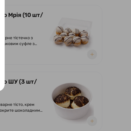
ко Мрія (10 шт/
варне тістечко з
ршковим суфле з
ям родзинок.
ено шоколадною
ко ШУ (3 шт/
варне тісто, крем
покрите шоколадним
ом