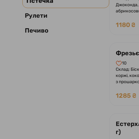
Тістечка
Джоконда,
абрикосов
Рулети
лаймового 
1180 ₴
Печиво
Фрезьє 
10
Склад: Біск
коржі, кок
з прошарко
1285 ₴
Естерха
г)