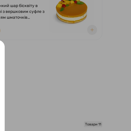
нкий шар бісквіту в
і з вершковим суфле з
ям шматочків
желе із пюре манго.
₴
Товари 11