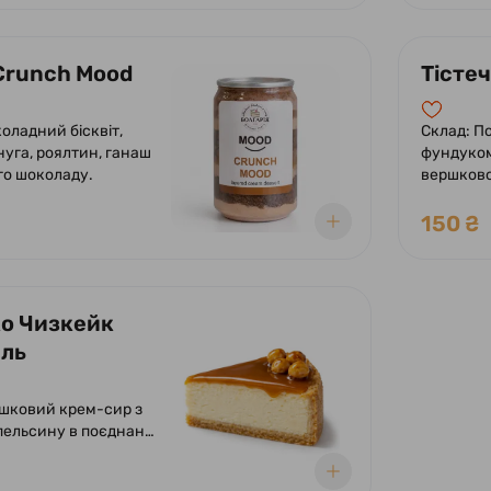
Crunch Mood
Тісте
оладний бісквіт,
Склад: По
нуга, роялтин, ганаш
фундуком
го шоколаду.
вершков
додаванн
та какао
150 ₴
шоколадн
фундуко
ко Чизкейк
ль
ршковий крем-сир з
пельсину в поєднанні
ю пісочною основою
ллю.