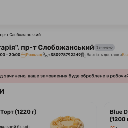
, пр-т Слобожанський
арія", пр-т Слобожанський
Зачинено
00 - 20:00
Розклад
+380978792249
Вартість доставки
Вк
д зачинено, ваше замовлення буде оброблене в робочий
и
 Торт (1220 г)
Blue 
(1200 
дальний бісквіт