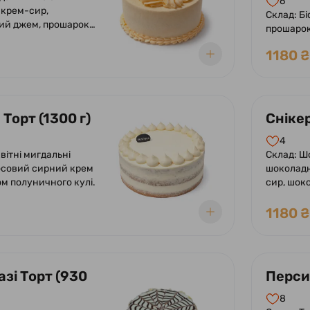
6
 крем-сир,
Склад: Бі
ий джем, прошарок
прошарок
желе з мелісою.
лимону.
1180 ₴
Торт (1300 г)
Снікер
4
вітні мигдальні
Склад: Ш
осовий сирний крем
шоколад
м полуничного кулі.
сир, шок
прошарок
арахіс, 
1180 ₴
арахісом
зі Торт (930
Персик
8