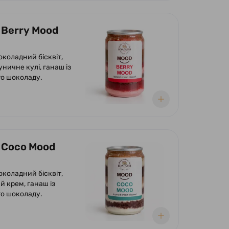
 Berry Mood
околадний бісквіт,
уничне кулі, ганаш із
о шоколаду.
 Coco Mood
околадний бісквіт,
й крем, ганаш із
о шоколаду.