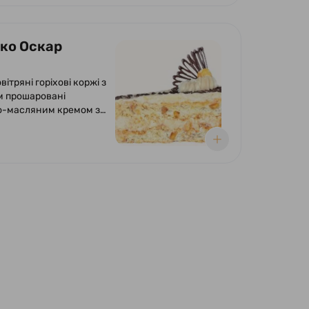
чко Оскар
вітряні горіхові коржі з
 прошаровані
о-масляним кремом з
ям згущеного молока
. Оформлено кремом,
ою глазур'ю та
м.