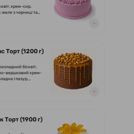
сквіт, крем-сир,
 желе з чорниці та
с Торт (1200 г)
околадний бісквіт,
но-вершковий крем-
оладна глазур,
 солоної карамелі,
нуга. Оформлений
 і солоною карамеллю.
 Торт (1900 г)