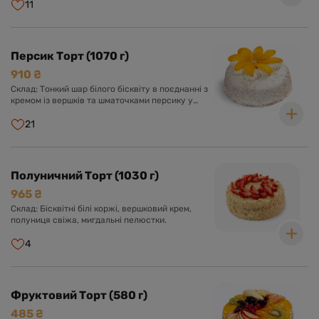
11
Персик Торт (1070 г)
910 ₴
Склад: Тонкий шар білого бісквіту в поєднанні з
кремом із вершків та шматочками персику у
вершково-ванільному суфле. Оформлений
кремом із вершків та прикрашений шматочками
21
персику.
Полуничний Торт (1030 г)
965 ₴
Склад: Бісквітні білі коржі, вершковий крем,
полуниця свіжа, мигдальні пелюстки.
4
Фруктовий Торт (580 г)
485 ₴