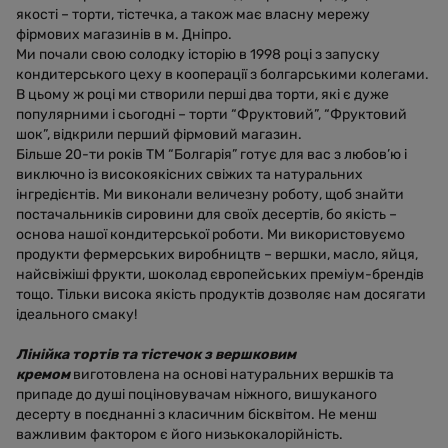
якості – торти, тістечка, а також має власну мережу
фірмових магазинів в м. Дніпро.
Ми почали свою солодку історію в 1998 році з запуску
кондитерського цеху в кооперації з болгарськими колегами.
В цьому ж році ми створили перші два торти, які є дуже
популярними і сьогодні – торти “Фруктовий”, “Фруктовий
шок”, відкрили перший фірмовий магазин.
Більше 20-ти років ТМ “Болгарія” готує для вас з любов’ю і
виключно із високоякісних свіжих та натуральних
інгредієнтів. Ми виконали величезну роботу, щоб знайти
постачальників сировини для своїх десертів, бо якість –
основа нашої кондитерської роботи. Ми використовуємо
продукти фермерських виробництв – вершки, масло, яйця,
найсвіжіші фрукти, шоколад європейських преміум-брендів
тощо. Тільки висока якість продуктів дозволяє нам досягати
ідеального смаку!
Лінійка тортів та тістечок з вершковим
кремом
виготовлена на основі натуральних вершків та
припаде до душі поціновувачам ніжного, вишуканого
десерту в поєднанні з класичним бісквітом. Не менш
важливим фактором є його низькокалорійність.