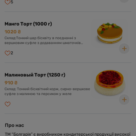
прозорому желе.
5
Манго Торт (1000 г)
1020 ₴
Склад:Тонкий шар бісквіту в поєднанні з
вершковим суфле з додаванням шматочків
персика, желе із пюре манго.
2
Малиновый Торт (1250 г)
910 ₴
Склад: Тонкий бісквітний корж, сирно-вершкове
суфле з малиною та персиком у желе
Про нас
ТМ “Болгарія” є виробником кондитерської продукції високої