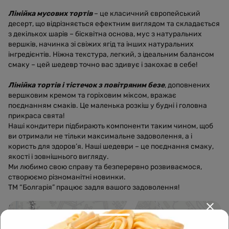
Лінійка мусових тортів
– це класичний європейський
десерт, що відрізняється ефектним виглядом та складається
з декількох шарів – бісквітна основа, мус з натуральних
вершків, начинка зі свіжих ягід та інших натуральних
інгредієнтів. Ніжна текстура, легкий, з ідеальним балансом
смаку – цей шедевр точно вас здивує і закохає в себе!
Лінійка тортів і тістечок з повітряним безе
, доповнених
вершковим кремом та горіховим міксом, вражає
поєднанням смаків. Це маленька розкіш у будні і головна
прикраса свята!
Наші кондитери підбирають компоненти таким чином, щоб
ви отримали не тільки максимальне задоволення, а і
користь для здоров’я. Наші шедеври – це поєднання смаку,
якості і зовнішнього вигляду.
Ми любимо свою справу та безперервно розвиваємося,
створюємо різноманітні новинки.
ТМ “Болгарія” працює задля вашого задоволення!