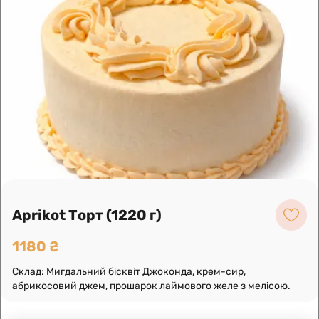
Leaflet
|
OpenFreeMap
©
OpenMapTiles
Data from
OpenStreetMap
Побудувати маршрут
Aprikot Торт (1220 г)
1180 ₴
Склад: Мигдальний бісквіт Джоконда, крем-сир,
абрикосовий джем, прошарок лаймового желе з мелісою.