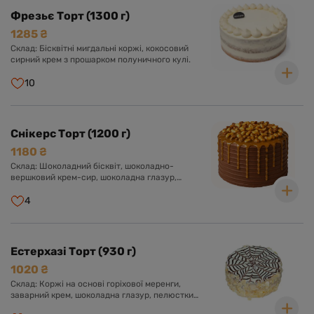
Фрезьє Торт (1300 г)
1285 ₴
Склад: Бісквітні мигдальні коржі, кокосовий
сирний крем з прошарком полуничного кулі.
10
Снікерс Торт (1200 г)
1180 ₴
Склад: Шоколадний бісквіт, шоколадно-
вершковий крем-сир, шоколадна глазур,
прошарок солоної карамелі, арахіс, нуга.
Оформлений арахісом і солоною карамеллю.
4
Естерхазі Торт (930 г)
1020 ₴
Склад: Коржі на основі горіхової меренги,
заварний крем, шоколадна глазур, пелюстки
мигдалю.