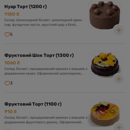
Нуар Торт (1200 г)
1180 ₴
Склад: Шоколадний бісквіт, шоколадний крем-
сир, фундучна паста, хрусткий шар з білої
глазурі, фундука і роялтину, глазур гурме з
шоколадом і фундуком.
5
Фруктовий Шок Торт (1300 г)
1060 ₴
Склад: Бісквіт, прошарований кремом з вершків з
додаванням какао. Оформлений шоколадною
глазур'ю та асорті свіжих фруктів у прозорому
желе.
3
Фруктовий Торт (1100 г)
910 ₴
Склад: Бісквіт, прошарований кремом з вершків з
додаванням фруктового джему. Оформлений
кремом з вершків та асорті свіжих фруктів у