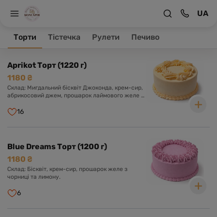
UA
На головну
Торти
Торти
Тістечка
Рулети
Печиво
Товари 15
Aprikot Торт (1220 г)
1180 ₴
Склад: Мигдальний бісквіт Джоконда, крем-сир,
абрикосовий джем, прошарок лаймового желе з
мелісою.
16
Blue Dreams Торт (1200 г)
1180 ₴
Склад: Бісквіт, крем-сир, прошарок желе з
чорниці та лимону.
6