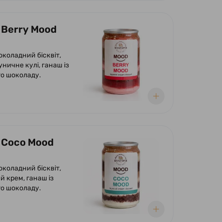
 Berry Mood
околадний бісквіт,
уничне кулі, ганаш із
о шоколаду.
 Coco Mood
околадний бісквіт,
й крем, ганаш із
о шоколаду.