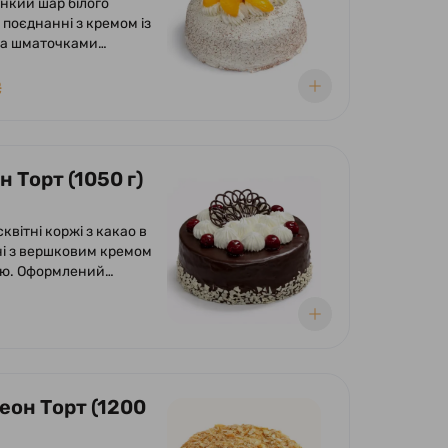
онкий шар білого
в поєднанні з кремом із
та шматочками
у вершково-
му суфле. Оформлений
₴
 вершків та
ений шматочками
 Торт (1050 г)
сквітні коржі з какао в
і з вершковим кремом
ею. Оформлений
ою глазур'ю, кремом з
та вишнею.
еон Торт (1200