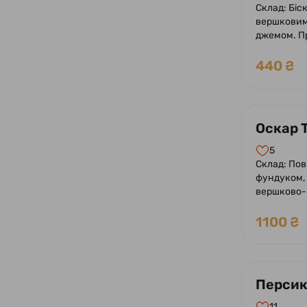
Склад: Біск
вершковим 
джемом. П
та ягодами
440 ₴
Оскар Т
5
Склад: Пові
фундуком,
вершково-
додавання
та какао.
1100 ₴
шоколадно
фундуком.
Персик 
11