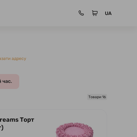
UA
азати адресу
 час.
Товари 16
Dreams Торт
г)