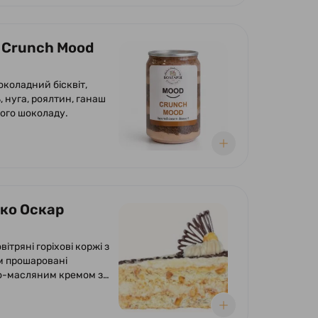
 Crunch Mood
околадний бісквіт,
 нуга, роялтин, ганаш
ного шоколаду.
чко Оскар
вітряні горіхові коржі з
 прошаровані
о-масляним кремом з
ям згущеного молока
. Оформлено кремом,
ою глазур'ю та