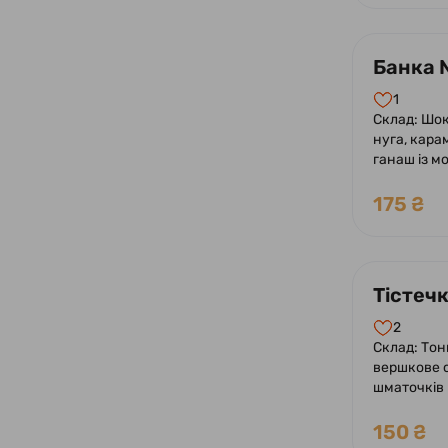
Банка 
1
Склад: Шок
нуга, кара
ганаш із м
175 ₴
Тістеч
2
Склад: Тон
вершкове 
шматочків 
пюре манг
150 ₴