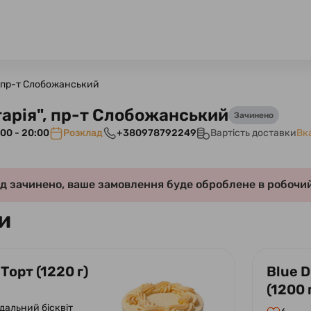
, пр-т Слобожанський
арія", пр-т Слобожанський
Зачинено
00 - 20:00
Розклад
+380978792249
Вартість доставки
Вк
д зачинено, ваше замовлення буде оброблене в робочий
и
 Торт (1220 г)
Blue 
(1200 
дальний бісквіт