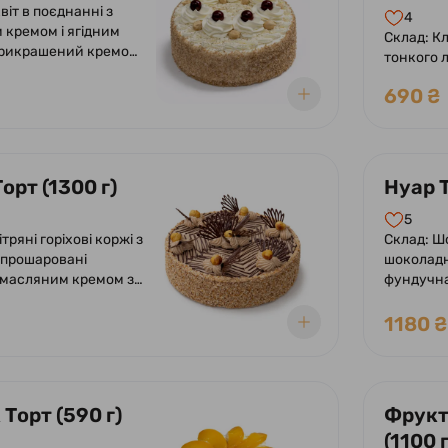
віт в поєднанні з
4
кремом і ягідним
Склад: К
рикрашений кремом
тонкого л
.
багатоша
690 ₴
орт (1300 г)
Нуар Т
5
тряні горіхові коржі з
Склад: Ш
 прошаровані
шоколадн
масляним кремом з
фундучна
м згущеного молока
з білої гл
 Оформлений кремом,
роялтину,
1180 ₴
ю глазур'ю та
шоколадо
Торт (590 г)
Фрукт
(1100 г