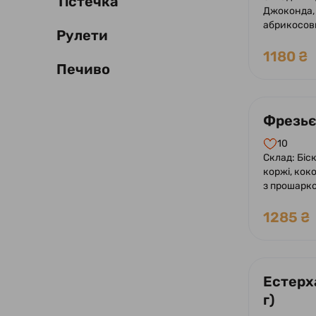
Тістечка
Джоконда,
абрикосов
Рулети
лаймового 
1180 ₴
Печиво
Фрезьє 
10
Склад: Біск
коржі, кок
з прошарко
1285 ₴
Естерха
г)