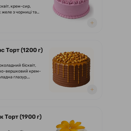
сквіт, крем-сир,
 желе з чорниці та
с Торт (1200 г)
околадний бісквіт,
но-вершковий крем-
оладна глазур,
 солоної карамелі,
нуга. Оформлений
 і солоною карамеллю.
 Торт (1900 г)