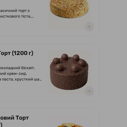
ласичний торт з
исткового тіста,
ровий, заварний крем.
орт (1200 г)
околадний бісквіт,
ий крем-сир,
 паста, хрусткий шар
азурі, фундука і
 глазур гурме з
м і фундуком.
овий Торт
)