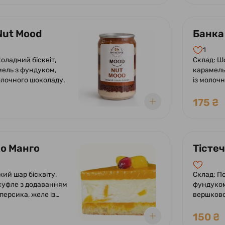
Nut Mood
Банка
1
оладний бісквіт,
Склад: Ш
мель з фундуком,
карамель,
олочного шоколаду.
із молоч
175 ₴
ко Манго
Тісте
кий шар бісквіту,
Склад: По
суфле з додаванням
фундуком
персика, желе із
вершков
о.
додаванн
та какао
150 ₴
шоколадн