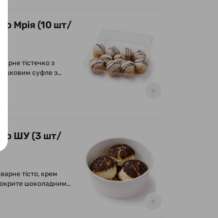
ко Мрія (10 шт/
варне тістечко з
ршковим суфле з
ям родзинок.
ено шоколадною
ко ШУ (3 шт/
варне тісто, крем
покрите шоколадним
ом