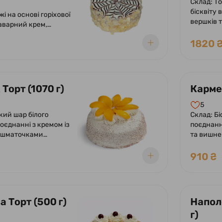
Склад: Т
бісквіту 
і на основі горіхової
вершків 
аварний крем,
персику 
 глазур, пелюстки
ванільно
1820 
кремом із
прикраш
персику.
Торт (1070 г)
Кармен
5
кий шар білого
Склад: Бі
поєднанні з кремом із
поєднанн
а шматочками
та вишн
 вершково-
шоколадн
у суфле. Оформлений
вершків 
910 ₴
вершків та
ний шматочками
 Торт (500 г)
Напол
г)