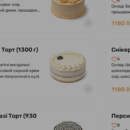
6
 крем-сир,
Склад: Бі
ий джем, прошарок
прошарок
желе з мелісою.
лимону.
1180 ₴
Торт (1300 г)
Снікер
4
вітні мигдальні
Склад: Ш
осовий сирний крем
шоколад
м полуничного кулі.
сир, шок
прошарок
арахіс, 
1180 ₴
арахісом
зі Торт (930
Персик
8