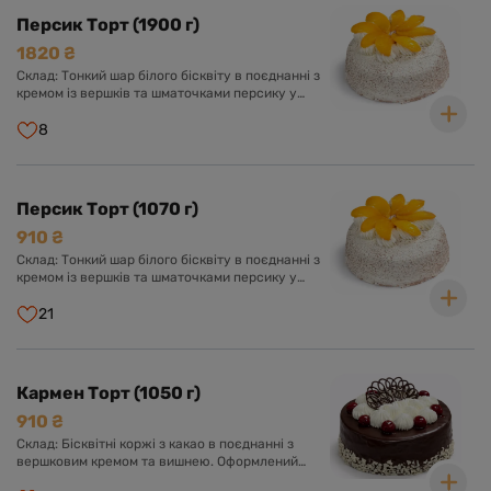
Персик Торт (1900 г)
1820 ₴
Склад: Тонкий шар білого бісквіту в поєднанні з
кремом із вершків та шматочками персику у
вершково-ванільному суфле. Оформлений
кремом із вершків та прикрашений шматочками
8
персику.
Персик Торт (1070 г)
910 ₴
Склад: Тонкий шар білого бісквіту в поєднанні з
кремом із вершків та шматочками персику у
вершково-ванільному суфле. Оформлений
кремом із вершків та прикрашений шматочками
21
персику.
Кармен Торт (1050 г)
910 ₴
Склад: Бісквітні коржі з какао в поєднанні з
вершковим кремом та вишнею. Оформлений
шоколадною глазур'ю, кремом з вершків та