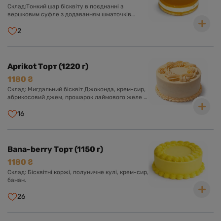
Склад:Тонкий шар бісквіту в поєднанні з
вершковим суфле з додаванням шматочків
персика, желе із пюре манго.
2
Aprikot Торт (1220 г)
1180 ₴
Склад: Мигдальний бісквіт Джоконда, крем-сир,
абрикосовий джем, прошарок лаймового желе з
мелісою.
16
Bana-berry Торт (1150 г)
1180 ₴
Склад: Бісквітні коржі, полуничне кулі, крем-сир,
банан.
26