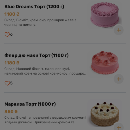
Blue Dreams Торт (1200 г)
1180 ₴
Склад: Бісквіт, крем-сир, прошарок желе з
чорниці та лимону.
6
Флер дю маки Торт (1100 г)
1180 ₴
Склад: Маковий бісквіт, малинове кулі,
малиновий крем на основі крем-сиру, прошарок
малинового чізкейку.
5
Маркиза Торт (1000 г)
850 ₴
Склад: Бісквіт в поєднанні з вершковим кремом і
ягідним джемом. Прикрашений кремом та
ягодами.