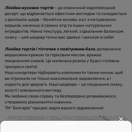
Лінійка мусових тортів
– це класичний європейський
десерт, що відрізняється ефектним виглядом та складається
з декількох шарів – бісквітна основа, мус з натуральних
вершків, начинка зі свіжих ягід та інших натуральних
інгредієнтів. Ніжна текстура, легкий, з ідеальним балансом
смаку – цей шедевр точно вас здивує і закохає в себе!
Лінійка тортів і тістечок з повітряним безе
, доповнених
вершковим кремом та горіховим міксом, вражає
поєднанням смаків. Це маленька розкіш у будні і головна
прикраса свята!
Наші кондитери підбирають компоненти таким чином, щоб
ви отримали не тільки максимальне задоволення, а і
користь для здоров’я. Наші шедеври – це поєднання смаку,
якості і зовнішнього вигляду.
Ми любимо свою справу та безперервно розвиваємося,
створюємо різноманітні новинки.
ТМ “Болгарія” працює задля вашого задоволення!