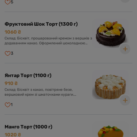
вишнею.
5
Фруктовий Шок Торт (1300 г)
1060 ₴
Склад: Бісквіт, прошарований кремом з вершків з
додаванням какао. Оформлений шоколадною
глазур'ю та асорті свіжих фруктів у прозорому
желе.
3
Янтар Торт (1100 г)
910 ₴
Склад: Бісквіт з какао, повітряне безе,
вершковий крем зі шматочками кураги.
Оформлений кремом із вершків, буше та
курагою.
1
Манго Торт (1000 г)
1020 ₴