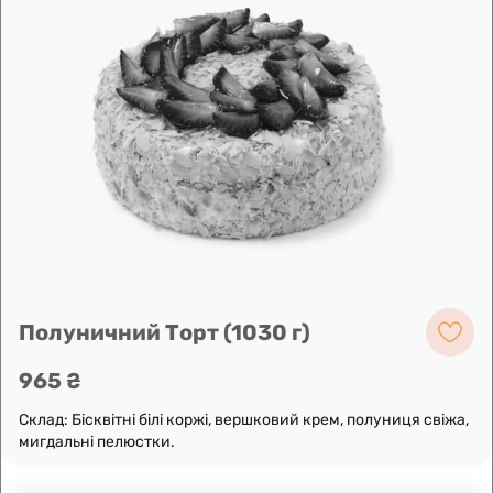
Leaflet
|
OpenFreeMap
©
OpenMapTiles
Data from
OpenStreetMap
Побудувати маршрут
Полуничний Торт (1030 г)
965 ₴
Склад: Бісквітні білі коржі, вершковий крем, полуниця свіжа,
мигдальні пелюстки.