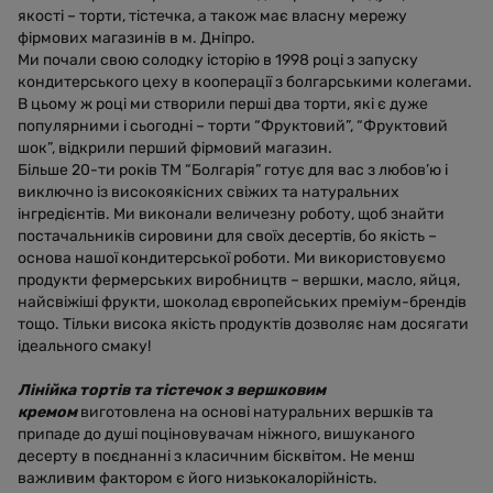
якості – торти, тістечка, а також має власну мережу
фірмових магазинів в м. Дніпро.
Ми почали свою солодку історію в 1998 році з запуску
кондитерського цеху в кооперації з болгарськими колегами.
В цьому ж році ми створили перші два торти, які є дуже
популярними і сьогодні – торти “Фруктовий”, “Фруктовий
шок”, відкрили перший фірмовий магазин.
Більше 20-ти років ТМ “Болгарія” готує для вас з любов’ю і
виключно із високоякісних свіжих та натуральних
інгредієнтів. Ми виконали величезну роботу, щоб знайти
постачальників сировини для своїх десертів, бо якість –
основа нашої кондитерської роботи. Ми використовуємо
продукти фермерських виробництв – вершки, масло, яйця,
найсвіжіші фрукти, шоколад європейських преміум-брендів
тощо. Тільки висока якість продуктів дозволяє нам досягати
ідеального смаку!
Лінійка тортів та тістечок з вершковим
кремом
виготовлена на основі натуральних вершків та
припаде до душі поціновувачам ніжного, вишуканого
десерту в поєднанні з класичним бісквітом. Не менш
важливим фактором є його низькокалорійність.