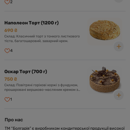
2
Наполеон Торт (1200 г)
690 ₴
Склад: Класичний торт з тонкого листкового
тіста, багатошаровий, заварний крем.
4
Оскар Торт (700 г)
750 ₴
Склад: Повітряні горіхові коржі з фундуком,
прошаровані вершково-масляним кремом з
додаванням згущеного молока та какао.
Оформлений кремом, шоколадною глазур'ю та
1
фундуком.
Про нас
ТМ “Болгарія” є виробником кондитерської продукції високої