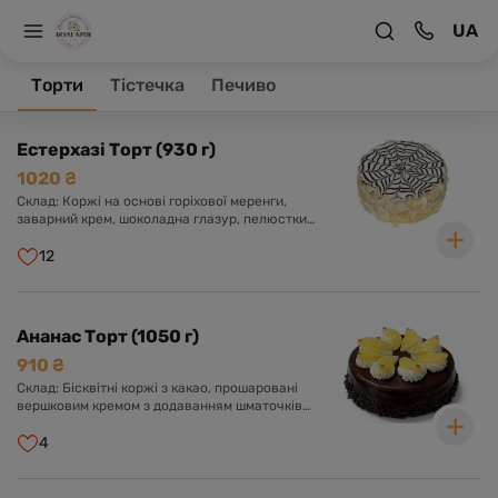
UA
На головну
Торти
Торти
Тістечка
Печиво
Товари 15
Естерхазі Торт (930 г)
1020 ₴
Склад: Коржі на основі горіхової меренги,
заварний крем, шоколадна глазур, пелюстки
мигдалю.
12
Ананас Торт (1050 г)
910 ₴
Склад: Бісквітні коржі з какао, прошаровані
вершковим кремом з додаванням шматочків
ананасу. Оформлений шоколадною глазур'ю,
вершковим кремом та шматочками ананаса.
4